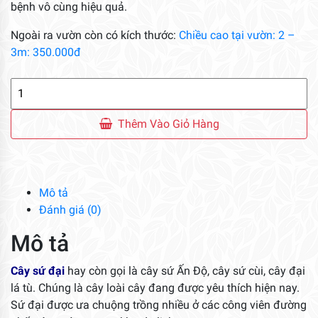
bệnh vô cùng hiệu quả.
Ngoài ra vườn còn có kích thước:
Chiều cao tại vườn: 2 –
3m: 350.000đ
Cây
Sứ
Đại
Thêm Vào Giỏ Hàng
số
lượng
Mô tả
Đánh giá (0)
Mô tả
Cây sứ đại
hay còn gọi là cây sứ Ấn Độ, cây sứ cùi, cây đại
lá tù. Chúng là cây loài cây đang được yêu thích hiện nay.
Sứ đại được ưa chuộng trồng nhiều ở các công viên đường