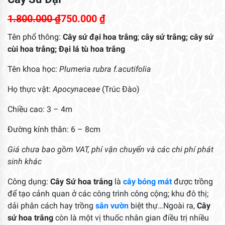
1.800.000
₫
750.000
₫
Tên phổ thông:
Cây sứ đại hoa trắng
;
cây sứ trắng;
cây sứ
cùi hoa trắng;
Đại lá tù hoa trắng
Tên khoa học:
Plumeria rubra f.acutifolia
Họ thực vật:
Apocynaceae
(Trúc Đào)
Chiều cao: 3 – 4m
Đường kính thân: 6 – 8cm
Giá chưa bao gồm VAT, phí vận chuyển và các chi phí phát
sinh khác
Công dụng:
Cây Sứ hoa trắng
là
cây bóng mát
được trồng
để tạo cảnh quan ở các công trình công cộng; khu đô thị;
dải phân cách hay trồng
sân vườn
biệt thự…Ngoài ra,
Cây
sứ hoa trắng
còn là một vị thuốc nhân gian điều trị nhiều