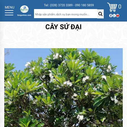
0
Tel: (028) 3720 3389 - 090 180 5859
MENU
CÂY SỨ ĐẠI