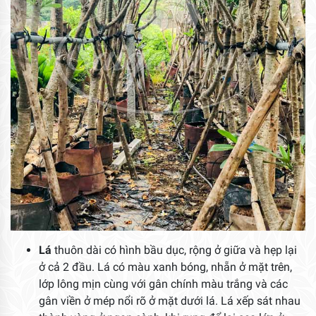
Lá
thuôn dài có hình bầu dục, rộng ở giữa và hẹp lại
ở cả 2 đầu. Lá có màu xanh bóng, nhẵn ở mặt trên,
lớp lông mịn cùng với gân chính màu trắng và các
gân viền ở mép nổi rõ ở mặt dưới lá. Lá xếp sát nhau