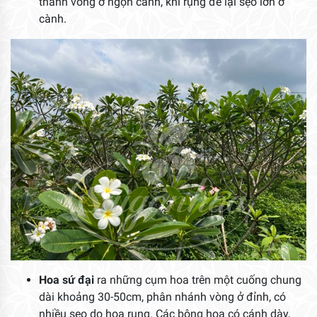
thành vòng ở ngọn cành, khi rụng để lại sẹo lớn ở
cành.
Hoa sứ đại
ra những cụm hoa trên một cuống chung
dài khoảng 30-50cm, phân nhánh vòng ở đỉnh, có
nhiều sẹo do hoa rụng. Các bông hoa có cánh dày,