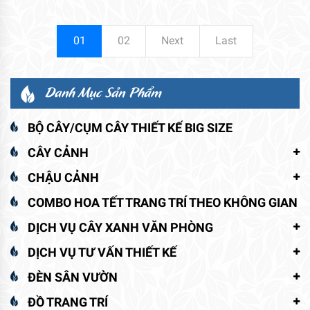
01
02
Next
Last
Danh Mục Sản Phẩm
BỘ CÂY/CỤM CÂY THIẾT KẾ BIG SIZE
CÂY CẢNH
CHẬU CẢNH
COMBO HOA TẾT TRANG TRÍ THEO KHÔNG GIAN
DỊCH VỤ CÂY XANH VĂN PHÒNG
DỊCH VỤ TƯ VẤN THIẾT KẾ
ĐÈN SÂN VƯỜN
ĐỒ TRANG TRÍ