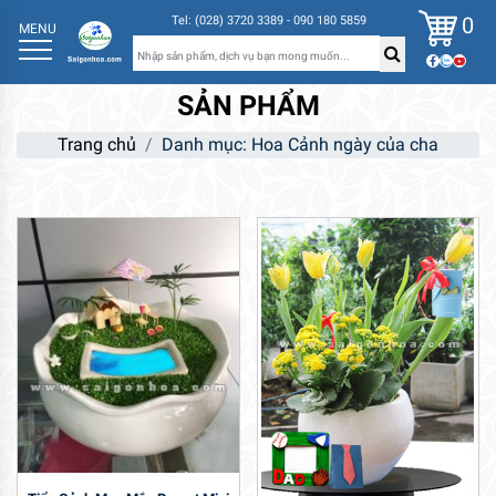
0
Tel: (028) 3720 3389 - 090 180 5859
MENU
SẢN PHẨM
Trang chủ
Danh mục: Hoa Cảnh ngày của cha