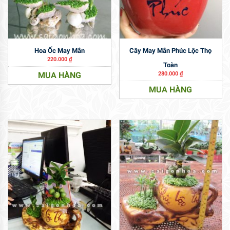
Hoa Ốc May Mắn
Cây May Mắn Phúc Lộc Thọ
220.000
₫
Toàn
MUA HÀNG
280.000
₫
MUA HÀNG