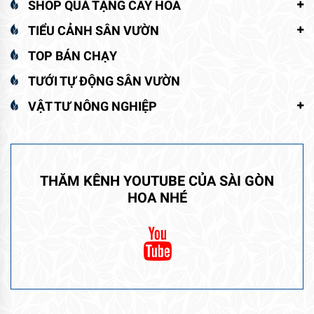
SHOP QUÀ TẶNG CÂY HOA
TIỂU CẢNH SÂN VƯỜN
TOP BÁN CHẠY
TƯỚI TỰ ĐỘNG SÂN VƯỜN
VẬT TƯ NÔNG NGHIỆP
THĂM KÊNH YOUTUBE CỦA SÀI GÒN
HOA NHÉ