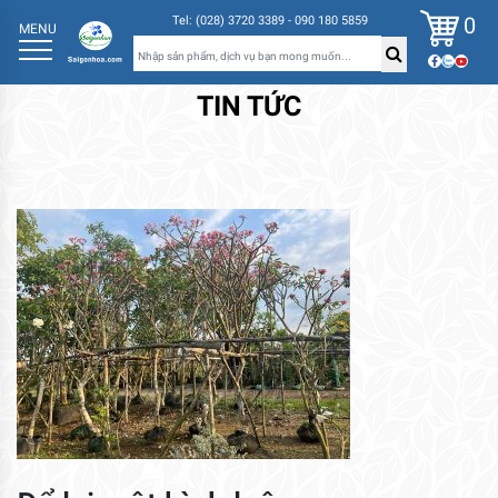
0
Tel: (028) 3720 3389 - 090 180 5859
MENU
TIN TỨC