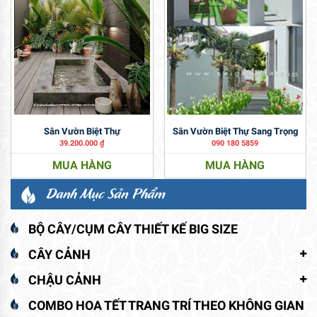
Sân Vườn Biệt Thự
Sân Vườn Biệt Thự Sang Trọng
39.200.000
₫
090 180 5859
MUA HÀNG
MUA HÀNG
Danh Mục Sản Phẩm
BỘ CÂY/CỤM CÂY THIẾT KẾ BIG SIZE
CÂY CẢNH
CHẬU CẢNH
COMBO HOA TẾT TRANG TRÍ THEO KHÔNG GIAN