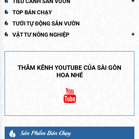
TIỂU CẢNH SÂN VƯỜN
TOP BÁN CHẠY
TƯỚI TỰ ĐỘNG SÂN VƯỜN
VẬT TƯ NÔNG NGHIỆP
THĂM KÊNH YOUTUBE CỦA SÀI GÒN
HOA NHÉ
Sản Phẩm Bán Chạy