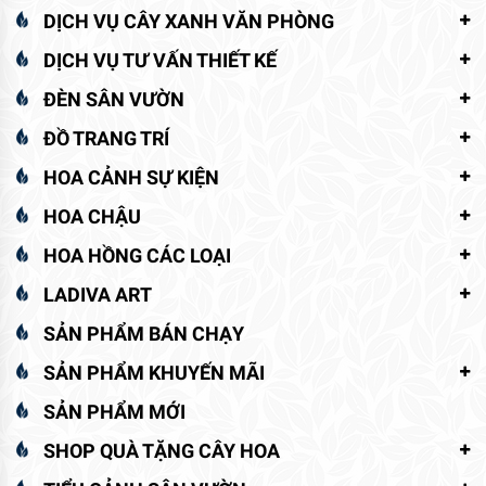
DỊCH VỤ CÂY XANH VĂN PHÒNG
DỊCH VỤ TƯ VẤN THIẾT KẾ
ĐÈN SÂN VƯỜN
ĐỒ TRANG TRÍ
HOA CẢNH SỰ KIỆN
HOA CHẬU
HOA HỒNG CÁC LOẠI
LADIVA ART
SẢN PHẨM BÁN CHẠY
SẢN PHẨM KHUYẾN MÃI
SẢN PHẨM MỚI
SHOP QUÀ TẶNG CÂY HOA