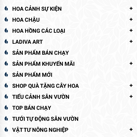
HOA CẢNH SỰ KIỆN
HOA CHẬU
HOA HỒNG CÁC LOẠI
LADIVA ART
SẢN PHẨM BÁN CHẠY
SẢN PHẨM KHUYẾN MÃI
SẢN PHẨM MỚI
SHOP QUÀ TẶNG CÂY HOA
TIỂU CẢNH SÂN VƯỜN
TOP BÁN CHẠY
TƯỚI TỰ ĐỘNG SÂN VƯỜN
VẬT TƯ NÔNG NGHIỆP