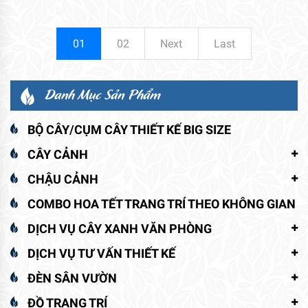
01
02
Next
Last
Danh Mục Sản Phẩm
BỘ CÂY/CỤM CÂY THIẾT KẾ BIG SIZE
CÂY CẢNH
CHẬU CẢNH
COMBO HOA TẾT TRANG TRÍ THEO KHÔNG GIAN
DỊCH VỤ CÂY XANH VĂN PHÒNG
DỊCH VỤ TƯ VẤN THIẾT KẾ
ĐÈN SÂN VƯỜN
ĐỒ TRANG TRÍ