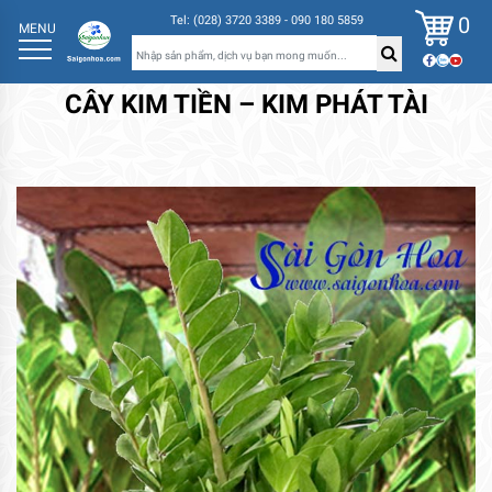
0
Tel: (028) 3720 3389 - 090 180 5859
MENU
CÂY KIM TIỀN – KIM PHÁT TÀI