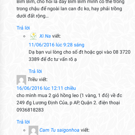
Bìm Bìm, cho hỏi là dây Bìm Bìm mình có thể trồng
trong chậu để ngoài lan can đc ko, hay phải trồng
dưới đất rộng…
Trả lời
Xi Na
viết:
11/06/2016 lúc 9:28 sáng
Dạ bạn vui lòng cho số đt hoặc gọi vào 08 3720
3389 để đc tư vấn rõ ạ
Trả lời
Triều
viết:
16/06/2016 lúc 12:11 chiều
cho mình mua 2 giỏ hồng leo (1 vàng, 1 đỏ) về đc
249 đg Lương Định Của, p AP, Quận 2. điện thoại
0936818283
Trả lời
Cam Tu saigonhoa
viết: