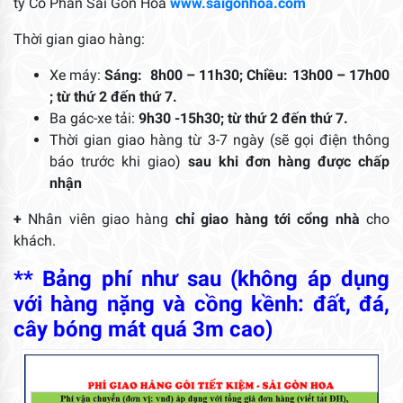
ty Cổ Phần Sài Gòn Hoa
www.saigonhoa.com
Thời gian giao hàng:
Xe máy:
Sáng: 8h00 – 11h30; Chiều: 13h00 – 17h00
; từ thứ 2 đến thứ 7.
Ba gác-xe tải:
9h30 -15h30; từ thứ 2 đến thứ 7.
Thời gian giao hàng từ 3-7 ngày (sẽ gọi điện thông
báo trước khi giao)
sau khi đơn hàng được chấp
nhận
+
Nhân viên giao hàng
chỉ giao hàng tới cổng nhà
cho
khách.
** Bảng phí như sau (không áp dụng
với hàng nặng và cồng kềnh: đất, đá,
cây bóng mát quá 3m cao)