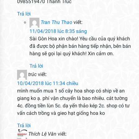
0985519470 Thanh Trúc
Trả lời
Tran Thu Thao
viết:
11/04/2018 lúc 8:35 sáng
Sài Gòn Hoa xin chào! Yêu cầu của quý khách
đã được bộ phận bán hàng tiếp nhận, bên bán
hàng sẽ gọi lại quý khách! Xin cảm ơn.
Trả lời
trúc
viết:
10/04/2018 lúc 11:34 chiều
mình muốn mua 1 số cây hoa shop có ship về an
giang ko ạ. phí vận chuyển là bao nhiêu. cát tường
4c. đồng tiền lùn 5c. dạ yến thảo kép 2c. shop có tư
vấn cách trồng và gieo hạt giống hoa ko
Trả lời
Thích Lệ Vân
viết: