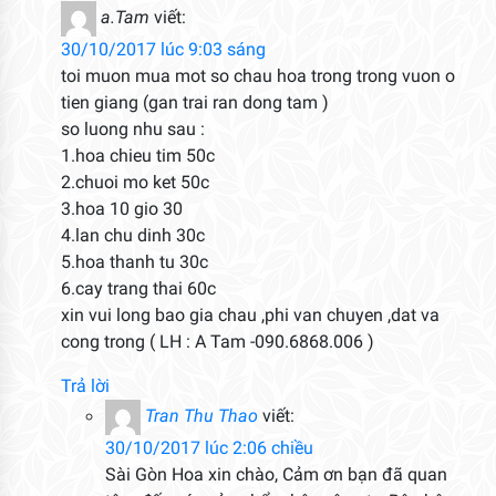
a.Tam
viết:
30/10/2017 lúc 9:03 sáng
toi muon mua mot so chau hoa trong trong vuon o
tien giang (gan trai ran dong tam )
so luong nhu sau :
1.hoa chieu tim 50c
2.chuoi mo ket 50c
3.hoa 10 gio 30
4.lan chu dinh 30c
5.hoa thanh tu 30c
6.cay trang thai 60c
xin vui long bao gia chau ,phi van chuyen ,dat va
cong trong ( LH : A Tam -090.6868.006 )
Trả lời
Tran Thu Thao
viết:
30/10/2017 lúc 2:06 chiều
Sài Gòn Hoa xin chào, Cảm ơn bạn đã quan