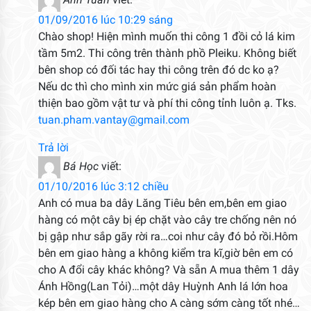
Anh Tuấn
viết:
01/09/2016 lúc 10:29 sáng
Chào shop! Hiện mình muốn thi công 1 đồi cỏ lá kim
tầm 5m2. Thi công trên thành phồ Pleiku. Không biết
bên shop có đối tác hay thi công trên đó dc ko ạ?
Nếu dc thì cho mình xin mức giá sản phẩm hoàn
thiện bao gồm vật tư và phí thi công tỉnh luôn ạ. Tks.
tuan.pham.vantay@gmail.com
Trả lời
Bá Học
viết:
01/10/2016 lúc 3:12 chiều
Anh có mua ba dây Lăng Tiêu bên em,bên em giao
hàng có một cây bị ép chặt vào cây tre chống nên nó
bị gập như sắp gãy rời ra…coi như cây đó bỏ rồi.Hôm
bên em giao hàng a không kiểm tra kĩ,giờ bên em có
cho A đổi cây khác không? Và sẵn A mua thêm 1 dây
Ánh Hồng(Lan Tỏi)…một dây Huỳnh Anh lá lớn hoa
kép bên em giao hàng cho A càng sớm càng tốt nhé…