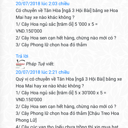
20/07/2018 lúc 2:03 chiều
Có chuyễn về Tân Hòa [ngã 3 Hội Bài] bằng xe Hoa
Mai hay xe nào khác không ?
1/ Cây Hoa ngủ sắc [trâm ổi] 5 ‘000 x 5 =
VND.150’000
2/ Cây Hoa sen cạn hết hàng, chừng nào mới có ?
3/ Cây Phong lữ chọn hoa đỏ thẫm
Trả lời
Pháp Tuệ
viết:
20/07/2018 lúc 2:21 chiều
Quý vị có chuyễn về Tân Hòa [ngã 3 Hội Bài] bằng xe
Hoa Mai hay xe nào khác không ?
1/ Cây Hoa ngủ sắc [trâm ổi] 5 x 30’000 x 5 =
VND.150’000
2/ Cây Hoa sen cạn hết hàng, chừng nào mới có ?
3/ Cây Phong lữ chọn hoa đỏ thẫm [Chậu Treo Hoa
Phong Lữ]
4/ Cây cúc vạn thọ (nếu chưa trồng thì xin mua hạt