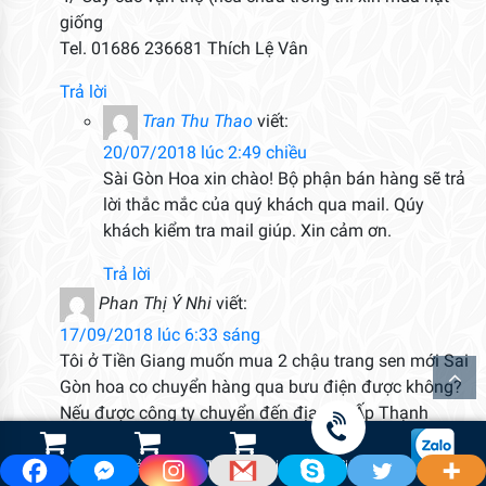
giống
Tel. 01686 236681 Thích Lệ Vân
Trả lời
Tran Thu Thao
viết:
20/07/2018 lúc 2:49 chiều
Sài Gòn Hoa xin chào! Bộ phận bán hàng sẽ trả
lời thắc mắc của quý khách qua mail. Qúy
khách kiểm tra mail giúp. Xin cảm ơn.
Trả lời
Phan Thị Ý Nhi
viết:
17/09/2018 lúc 6:33 sáng
Tôi ở Tiền Giang muốn mua 2 chậu trang sen mới Sai
Gòn hoa co chuyển hàng qua bưu điện được không?
Nếu được công ty chuyển đến địa chỉ: Ấp Thạnh
Hưng, xã Thạnh Phú, Châu Thành, Tiền Giang. Nhận
hàng thanh toán tiền qua nhân viên bưu điện.
Shop Hoa Tươi
Led Cảnh Quan
Thiết Bị Tưới
Gọi điện