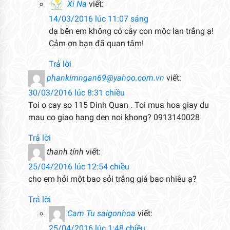
Xi Na
viết:
14/03/2016 lúc 11:07 sáng
dạ bên em không có cây con mộc lan trắng ạ!
Cảm ơn bạn đã quan tâm!
Trả lời
phankimngan69@yahoo.com.vn
viết:
30/03/2016 lúc 8:31 chiều
Toi o cay so 115 Dinh Quan . Toi mua hoa giay du
mau co giao hang den noi khong? 0913140028
Trả lời
thanh tỉnh
viết:
25/04/2016 lúc 12:54 chiều
cho em hỏi một bao sỏi trắng giá bao nhiêu ạ?
Trả lời
Cam Tu saigonhoa
viết:
25/04/2016 lúc 1:48 chiều