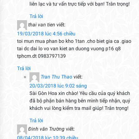
liên lạc và tư vấn trực tiếp với bạn! Trân trọng!
Trả lời
thai van tien
viết:
19/03/2018 lúc 4:56 chiều
toi mun mua phan bo kho 1tan .cho biet gia ca .giao
tai dc dai lo vo van kiet an duong vuong p16 q8
tphcm.dt 0983797139
Trả lời
Tran Thu Thao
viết:
20/03/2018 lúc 9:02 sáng
Sài Gòn Hoa xin chào! Yêu cầu của quý khách
đã bộ phận bán hàng bên mình tiếp nhận, quý
khách vui lòng kiểm tra mail giúp! Trân trọng!
Trả lời
Đinh văn Trường
viết:
08/04/2018 lúc 10:39 chiều