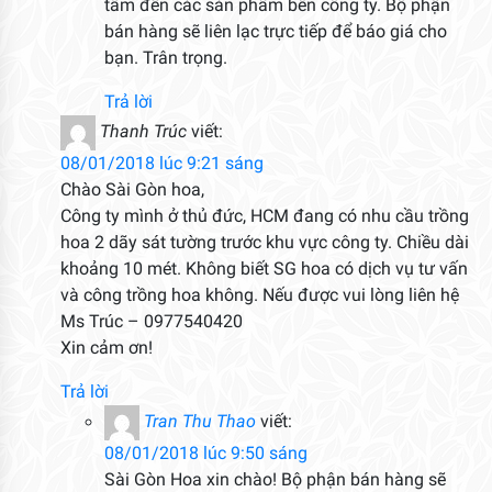
tâm đến các sản phẩm bên công ty. Bộ phận
bán hàng sẽ liên lạc trực tiếp để báo giá cho
bạn. Trân trọng.
Trả lời
Thanh Trúc
viết:
08/01/2018 lúc 9:21 sáng
Chào Sài Gòn hoa,
Công ty mình ở thủ đức, HCM đang có nhu cầu trồng
hoa 2 dãy sát tường trước khu vực công ty. Chiều dài
khoảng 10 mét. Không biết SG hoa có dịch vụ tư vấn
và công trồng hoa không. Nếu được vui lòng liên hệ
Ms Trúc – 0977540420
Xin cảm ơn!
Trả lời
Tran Thu Thao
viết:
08/01/2018 lúc 9:50 sáng
Sài Gòn Hoa xin chào! Bộ phận bán hàng sẽ