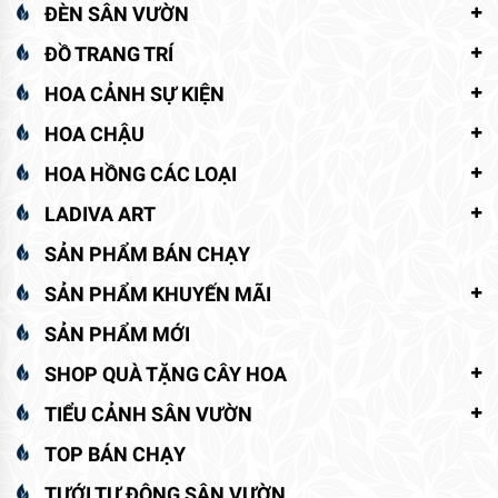
ĐÈN SÂN VƯỜN
ĐỒ TRANG TRÍ
HOA CẢNH SỰ KIỆN
HOA CHẬU
HOA HỒNG CÁC LOẠI
LADIVA ART
SẢN PHẨM BÁN CHẠY
SẢN PHẨM KHUYẾN MÃI
SẢN PHẨM MỚI
SHOP QUÀ TẶNG CÂY HOA
TIỂU CẢNH SÂN VƯỜN
TOP BÁN CHẠY
TƯỚI TỰ ĐỘNG SÂN VƯỜN