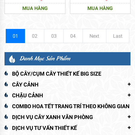
MUA HÀNG
MUA HÀNG
01
02
03
04
Next
Last
Danh Mục Sản Phẩm
BỘ CÂY/CỤM CÂY THIẾT KẾ BIG SIZE
CÂY CẢNH
CHẬU CẢNH
COMBO HOA TẾT TRANG TRÍ THEO KHÔNG GIAN
DỊCH VỤ CÂY XANH VĂN PHÒNG
DỊCH VỤ TƯ VẤN THIẾT KẾ