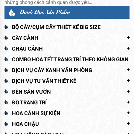
những phong cách cảnh quan được yêu…
Danh Mục Sản Phẩm
BỘ CÂY/CỤM CÂY THIẾT KẾ BIG SIZE
CÂY CẢNH
CHẬU CẢNH
COMBO HOA TẾT TRANG TRÍ THEO KHÔNG GIAN
DỊCH VỤ CÂY XANH VĂN PHÒNG
DỊCH VỤ TƯ VẤN THIẾT KẾ
ĐÈN SÂN VƯỜN
ĐỒ TRANG TRÍ
HOA CẢNH SỰ KIỆN
HOA CHẬU