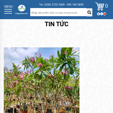
0
Tel: (028) 3720 3389 - 090 180 5859
MENU
TIN TỨC