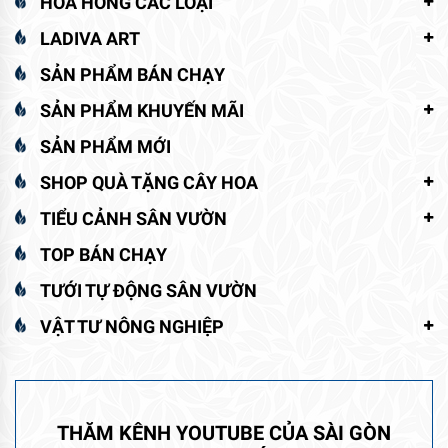
HOA HỒNG CÁC LOẠI
LADIVA ART
SẢN PHẨM BÁN CHẠY
SẢN PHẨM KHUYẾN MÃI
SẢN PHẨM MỚI
SHOP QUÀ TẶNG CÂY HOA
TIỂU CẢNH SÂN VƯỜN
TOP BÁN CHẠY
TƯỚI TỰ ĐỘNG SÂN VƯỜN
VẬT TƯ NÔNG NGHIỆP
THĂM KÊNH YOUTUBE CỦA SÀI GÒN