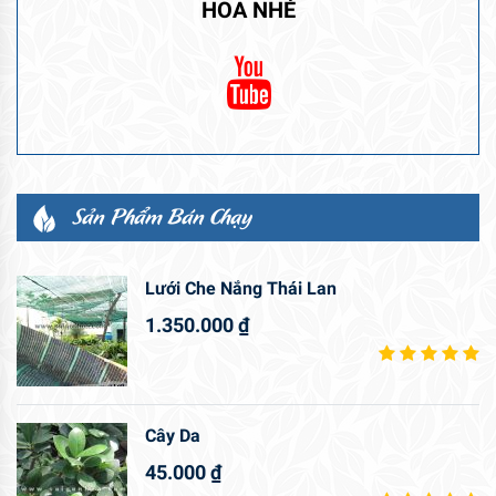
HOA NHÉ
Sản Phẩm Bán Chạy
Lưới Che Nắng Thái Lan
1.350.000
₫
Cây Da
45.000
₫