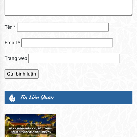
Tên
*
Email
*
Trang web
Tin Liên Quan