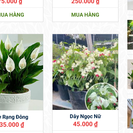
75.000
₫
250.000
₫
UA HÀNG
MUA HÀNG
Dây Ngọc Nữ
y Rạng Đông
45.000
₫
35.000
₫