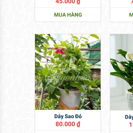
45.000
₫
MUA HÀNG
M
Dây Sao Đỏ
Dâ
80.000
₫
1