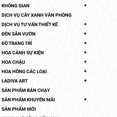
KHÔNG GIAN
DỊCH VỤ CÂY XANH VĂN PHÒNG
DỊCH VỤ TƯ VẤN THIẾT KẾ
ĐÈN SÂN VƯỜN
ĐỒ TRANG TRÍ
HOA CẢNH SỰ KIỆN
HOA CHẬU
HOA HỒNG CÁC LOẠI
LADIVA ART
SẢN PHẨM BÁN CHẠY
SẢN PHẨM KHUYẾN MÃI
SẢN PHẨM MỚI