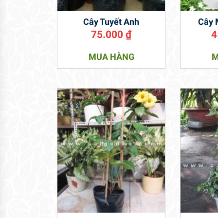
Cây Tuyết Anh
Cây 
75.000
₫
4
MUA HÀNG
M