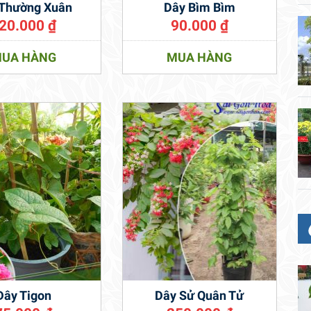
 Thường Xuân
Dây Bìm Bìm
20.000
₫
90.000
₫
UA HÀNG
MUA HÀNG
Dây Tigon
Dây Sử Quân Tử