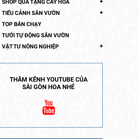
SHOP QUÀ TẶNG CÂY HOA
TIỂU CẢNH SÂN VƯỜN
TOP BÁN CHẠY
TƯỚI TỰ ĐỘNG SÂN VƯỜN
VẬT TƯ NÔNG NGHIỆP
THĂM KÊNH YOUTUBE CỦA
SÀI GÒN HOA NHÉ