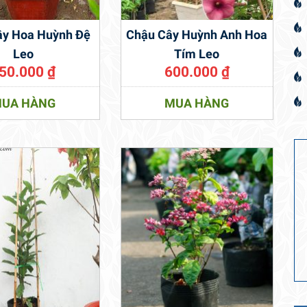
ây Hoa Huỳnh Đệ
Chậu Cây Huỳnh Anh Hoa
Leo
Tím Leo
50.000
₫
600.000
₫
UA HÀNG
MUA HÀNG