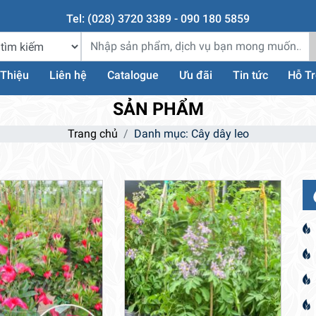
Tel: (028) 3720 3389 - 090 180 5859
 Thiệu
Liên hệ
Catalogue
Ưu đãi
Tin tức
Hỗ T
SẢN PHẨM
Trang chủ
Danh mục: Cây dây leo