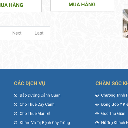
MUA HÀNG
UA HÀNG
Next
Last
CÁC DỊCH VỤ
CHĂM SÓC K
ủ
Bảo Dưỡng Cảnh Quan
Chương Trình 
Cho Thuê Cây Cảnh
Đóng Góp Ý Ki
Cho Thuê Mai Tết
Góc Thư Giãn
Khám Và Trị Bệnh Cây Trồng
Hỗ Trợ Khách 