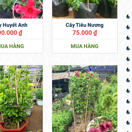
y Huyết Anh
Cây Tiêu Nương
90.000
₫
75.000
₫
UA HÀNG
MUA HÀNG