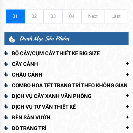
01
02
03
04
Next
Last
Danh Mục Sản Phẩm
BỘ CÂY/CỤM CÂY THIẾT KẾ BIG SIZE
CÂY CẢNH
CHẬU CẢNH
COMBO HOA TẾT TRANG TRÍ THEO KHÔNG GIAN
DỊCH VỤ CÂY XANH VĂN PHÒNG
DỊCH VỤ TƯ VẤN THIẾT KẾ
ĐÈN SÂN VƯỜN
ĐỒ TRANG TRÍ