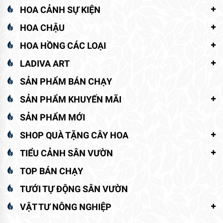
HOA CẢNH SỰ KIỆN
HOA CHẬU
HOA HỒNG CÁC LOẠI
LADIVA ART
SẢN PHẨM BÁN CHẠY
SẢN PHẨM KHUYẾN MÃI
SẢN PHẨM MỚI
SHOP QUÀ TẶNG CÂY HOA
TIỂU CẢNH SÂN VƯỜN
TOP BÁN CHẠY
TƯỚI TỰ ĐỘNG SÂN VƯỜN
VẬT TƯ NÔNG NGHIỆP