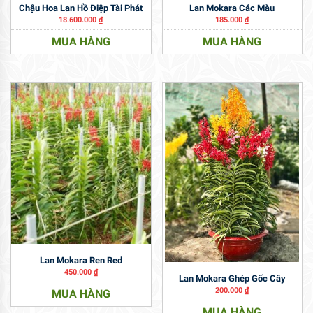
Chậu Hoa Lan Hồ Điệp Tài Phát
Lan Mokara Các Màu
18.600.000
₫
185.000
₫
MUA HÀNG
MUA HÀNG
Lan Mokara Ren Red
450.000
₫
Lan Mokara Ghép Gốc Cây
200.000
₫
MUA HÀNG
MUA HÀNG