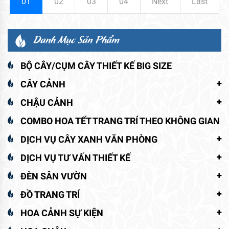
01
02
03
04
Next
Last
Danh Mục Sản Phẩm
BỘ CÂY/CỤM CÂY THIẾT KẾ BIG SIZE
CÂY CẢNH
CHẬU CẢNH
COMBO HOA TẾT TRANG TRÍ THEO KHÔNG GIAN
DỊCH VỤ CÂY XANH VĂN PHÒNG
DỊCH VỤ TƯ VẤN THIẾT KẾ
ĐÈN SÂN VƯỜN
ĐỒ TRANG TRÍ
HOA CẢNH SỰ KIỆN