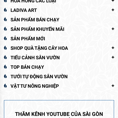
HOA HỒNG CÁC LOẠI
LADIVA ART
SẢN PHẨM BÁN CHẠY
SẢN PHẨM KHUYẾN MÃI
SẢN PHẨM MỚI
SHOP QUÀ TẶNG CÂY HOA
TIỂU CẢNH SÂN VƯỜN
TOP BÁN CHẠY
TƯỚI TỰ ĐỘNG SÂN VƯỜN
VẬT TƯ NÔNG NGHIỆP
THĂM KÊNH YOUTUBE CỦA SÀI GÒN