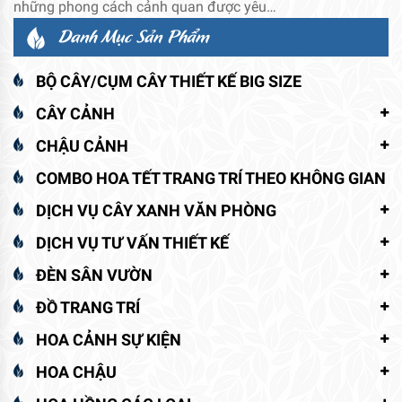
những phong cách cảnh quan được yêu…
Danh Mục Sản Phẩm
BỘ CÂY/CỤM CÂY THIẾT KẾ BIG SIZE
CÂY CẢNH
CHẬU CẢNH
COMBO HOA TẾT TRANG TRÍ THEO KHÔNG GIAN
DỊCH VỤ CÂY XANH VĂN PHÒNG
DỊCH VỤ TƯ VẤN THIẾT KẾ
ĐÈN SÂN VƯỜN
ĐỒ TRANG TRÍ
HOA CẢNH SỰ KIỆN
HOA CHẬU