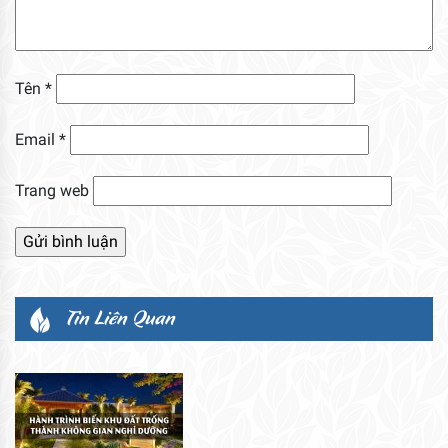
Tên
*
Email
*
Trang web
Tin Liên Quan