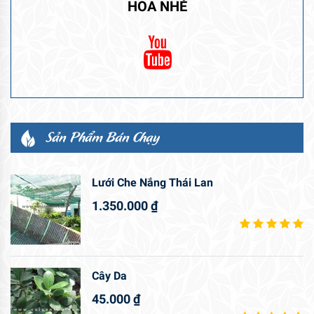
HOA NHÉ
Sản Phẩm Bán Chạy
Lưới Che Nắng Thái Lan
1.350.000
₫
Cây Da
45.000
₫