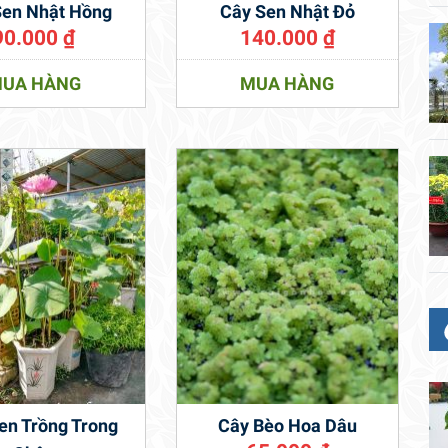
Sen Nhật Hồng
Cây Sen Nhật Đỏ
90.000
₫
140.000
₫
UA HÀNG
MUA HÀNG
en Trồng Trong
Cây Bèo Hoa Dâu