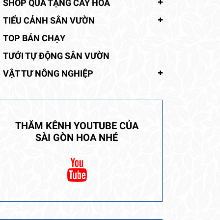
SHOP QUÀ TẶNG CÂY HOA
TIỂU CẢNH SÂN VƯỜN
TOP BÁN CHẠY
TƯỚI TỰ ĐỘNG SÂN VƯỜN
VẬT TƯ NÔNG NGHIỆP
THĂM KÊNH YOUTUBE CỦA
SÀI GÒN HOA NHÉ