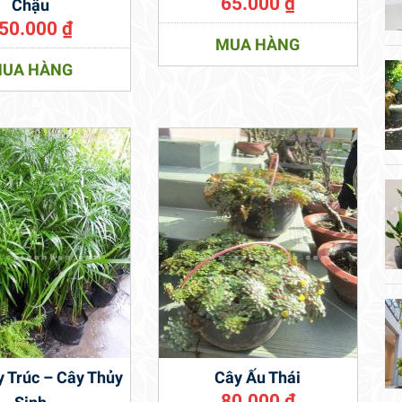
65.000
₫
Chậu
50.000
₫
MUA HÀNG
UA HÀNG
 Trúc – Cây Thủy
Cây Ấu Thái
80.000
₫