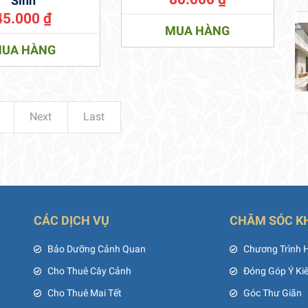
Sinh
45.000
₫
MUA HÀNG
UA HÀNG
Next
Last
CÁC DỊCH VỤ
CHĂM SÓC K
ủ
Bảo Dưỡng Cảnh Quan
Chương Trình 
Cho Thuê Cây Cảnh
Đóng Góp Ý Ki
Cho Thuê Mai Tết
Góc Thư Giãn