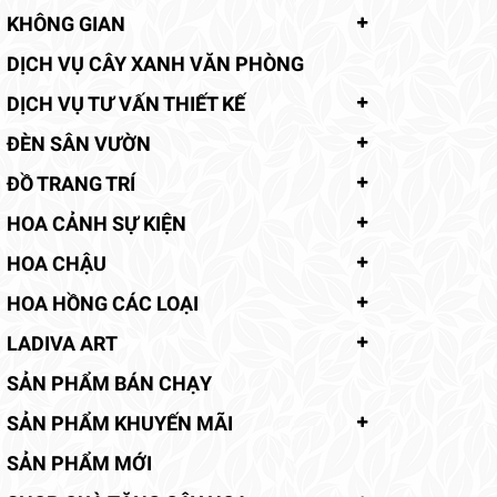
KHÔNG GIAN
DỊCH VỤ CÂY XANH VĂN PHÒNG
DỊCH VỤ TƯ VẤN THIẾT KẾ
ĐÈN SÂN VƯỜN
ĐỒ TRANG TRÍ
HOA CẢNH SỰ KIỆN
HOA CHẬU
HOA HỒNG CÁC LOẠI
LADIVA ART
SẢN PHẨM BÁN CHẠY
SẢN PHẨM KHUYẾN MÃI
SẢN PHẨM MỚI