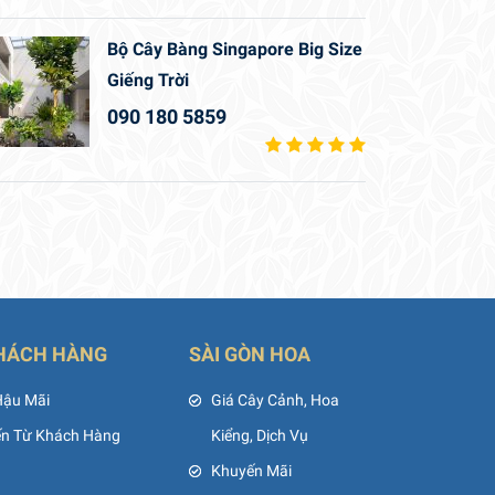
Bộ Cây Bàng Singapore Big Size
Giếng Trời
090 180 5859
HÁCH HÀNG
SÀI GÒN HOA
Hậu Mãi
Giá Cây Cảnh, Hoa
ến Từ Khách Hàng
Kiểng, Dịch Vụ
Khuyến Mãi