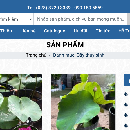
Tel: (028) 3720 3389 - 090 180 5859
 Thiệu
Liên hệ
Catalogue
Ưu đãi
Tin tức
Hỗ T
SẢN PHẨM
Trang chủ
Danh mục: Cây thủy sinh