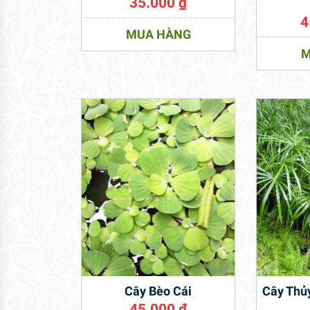
35.000
₫
4
MUA HÀNG
M
Cây Bèo Cái
Cây Thủy
45.000
₫