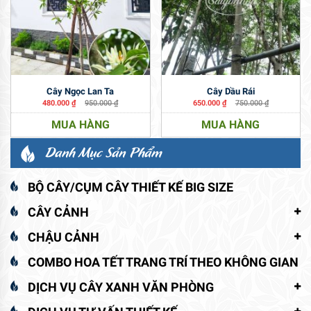
Cây Ngọc Lan Ta
Cây Dầu Rái
480.000
₫
950.000
₫
650.000
₫
750.000
₫
MUA HÀNG
MUA HÀNG
Danh Mục Sản Phẩm
BỘ CÂY/CỤM CÂY THIẾT KẾ BIG SIZE
CÂY CẢNH
CHẬU CẢNH
COMBO HOA TẾT TRANG TRÍ THEO KHÔNG GIAN
DỊCH VỤ CÂY XANH VĂN PHÒNG