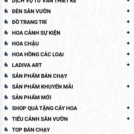
DỊCH VỤ TƯ VẤN THIẾT KẾ
ĐÈN SÂN VƯỜN
ĐỒ TRANG TRÍ
HOA CẢNH SỰ KIỆN
HOA CHẬU
HOA HỒNG CÁC LOẠI
LADIVA ART
SẢN PHẨM BÁN CHẠY
SẢN PHẨM KHUYẾN MÃI
SẢN PHẨM MỚI
SHOP QUÀ TẶNG CÂY HOA
TIỂU CẢNH SÂN VƯỜN
TOP BÁN CHẠY