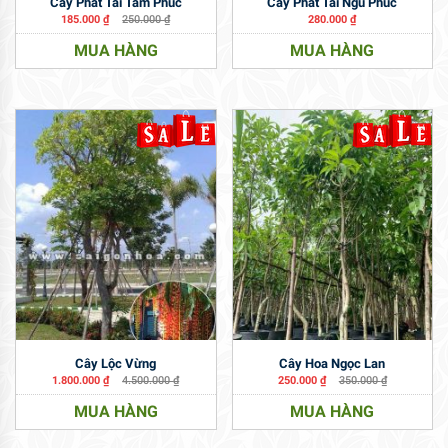
Cây Phát Tài Tam Phúc
Cây Phát Tài Ngũ Phúc
185.000
₫
250.000
₫
280.000
₫
MUA HÀNG
MUA HÀNG
Cây Lộc Vừng
Cây Hoa Ngọc Lan
1.800.000
₫
4.500.000
₫
250.000
₫
350.000
₫
MUA HÀNG
MUA HÀNG