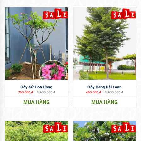
Cây Sứ Hoa Hồng
Cây Bàng Đài Loan
750.000
₫
1.650.000
₫
450.000
₫
1.600.000
₫
MUA HÀNG
MUA HÀNG