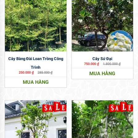
Cây Bàng Đài Loan Trồng Công
Cây Sứ Đại
750.000
₫
1.800.000
₫
Trình
250.000
₫
285.000
₫
MUA HÀNG
MUA HÀNG