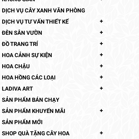
DỊCH VỤ CÂY XANH VĂN PHÒNG
DỊCH VỤ TƯ VẤN THIẾT KẾ
ĐÈN SÂN VƯỜN
ĐỒ TRANG TRÍ
HOA CẢNH SỰ KIỆN
HOA CHẬU
HOA HỒNG CÁC LOẠI
LADIVA ART
SẢN PHẨM BÁN CHẠY
SẢN PHẨM KHUYẾN MÃI
SẢN PHẨM MỚI
SHOP QUÀ TẶNG CÂY HOA