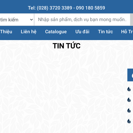
Tel: (028) 3720 3389 - 090 180 5859
 Thiệu
Liên hệ
Catalogue
Ưu đãi
Tin tức
Hỗ T
TIN TỨC