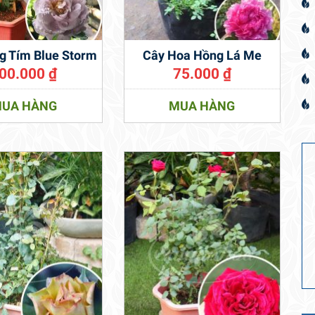
g Tím Blue Storm
Cây Hoa Hồng Lá Me
00.000
₫
75.000
₫
UA HÀNG
MUA HÀNG