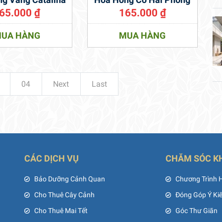
65.000
₫
165.000
₫
UA HÀNG
MUA HÀNG
04
Next
Last
CÁC DỊCH VỤ
CHĂM SÓC K
ủ
Bảo Dưỡng Cảnh Quan
Chương Trình 
Cho Thuê Cây Cảnh
Đóng Góp Ý Ki
Cho Thuê Mai Tết
Góc Thư Giãn