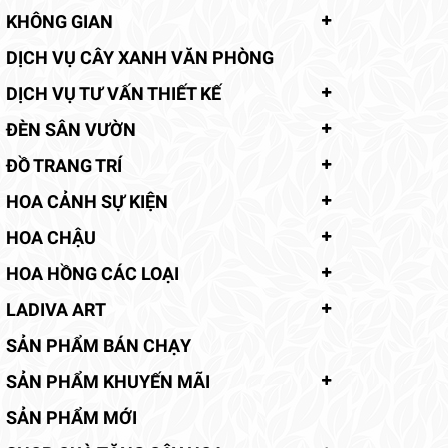
KHÔNG GIAN
DỊCH VỤ CÂY XANH VĂN PHÒNG
DỊCH VỤ TƯ VẤN THIẾT KẾ
ĐÈN SÂN VƯỜN
ĐỒ TRANG TRÍ
HOA CẢNH SỰ KIỆN
HOA CHẬU
HOA HỒNG CÁC LOẠI
LADIVA ART
SẢN PHẨM BÁN CHẠY
SẢN PHẨM KHUYẾN MÃI
SẢN PHẨM MỚI