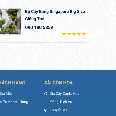
Bộ Cây Bàng Singapore Big Size
Giếng Trời
090 180 5859
HÁCH HÀNG
SÀI GÒN HOA
Hậu Mãi
Giá Cây Cảnh, Hoa
ến Từ Khách Hàng
Kiểng, Dịch Vụ
Khuyến Mãi