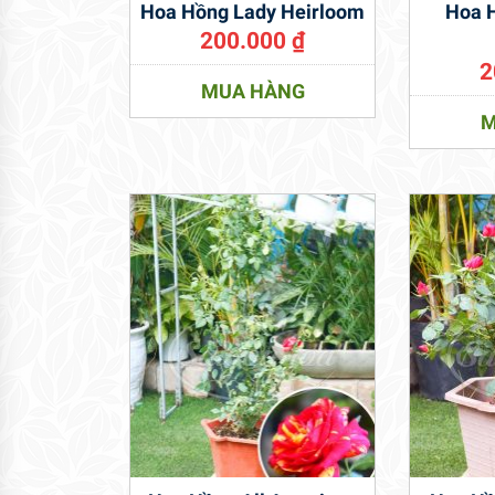
Hoa Hồng Lady Heirloom
Hoa 
200.000
₫
2
MUA HÀNG
M