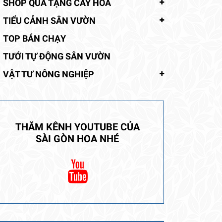
SHOP QUÀ TẶNG CÂY HOA
TIỂU CẢNH SÂN VƯỜN
TOP BÁN CHẠY
TƯỚI TỰ ĐỘNG SÂN VƯỜN
VẬT TƯ NÔNG NGHIỆP
THĂM KÊNH YOUTUBE CỦA
SÀI GÒN HOA NHÉ