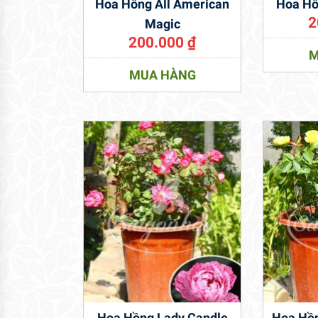
Hoa Hồng All American
Hoa Hồ
2
Magic
200.000
₫
M
MUA HÀNG
Hoa Hồng Lady Candle
Hoa Hồn