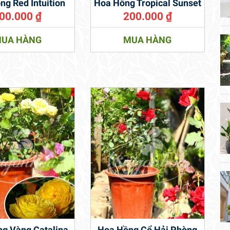
ng Red Intuition
Hoa Hồng Tropical Sunset
00.000
₫
200.000
₫
UA HÀNG
MUA HÀNG
g Vàng Catalina
Hoa Hồng Cổ Hải Phòng