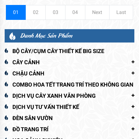
01
02
03
04
Next
Last
Danh Mục Sản Phẩm
BỘ CÂY/CỤM CÂY THIẾT KẾ BIG SIZE
CÂY CẢNH
CHẬU CẢNH
COMBO HOA TẾT TRANG TRÍ THEO KHÔNG GIAN
DỊCH VỤ CÂY XANH VĂN PHÒNG
DỊCH VỤ TƯ VẤN THIẾT KẾ
ĐÈN SÂN VƯỜN
ĐỒ TRANG TRÍ