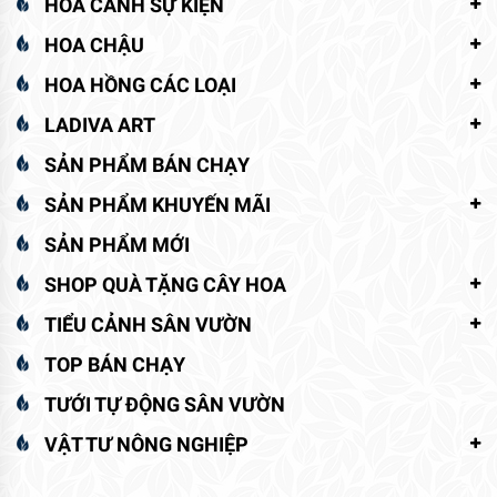
HOA CẢNH SỰ KIỆN
HOA CHẬU
HOA HỒNG CÁC LOẠI
LADIVA ART
SẢN PHẨM BÁN CHẠY
SẢN PHẨM KHUYẾN MÃI
SẢN PHẨM MỚI
SHOP QUÀ TẶNG CÂY HOA
TIỂU CẢNH SÂN VƯỜN
TOP BÁN CHẠY
TƯỚI TỰ ĐỘNG SÂN VƯỜN
VẬT TƯ NÔNG NGHIỆP