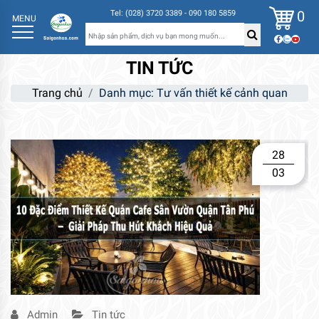
0
Tel: (028) 3720 3389 - 090 180 5859
MENU
TIN TỨC
Trang chủ
Danh mục:
Tư vấn thiết kế cảnh quan
28
03
Admin
Tin tức