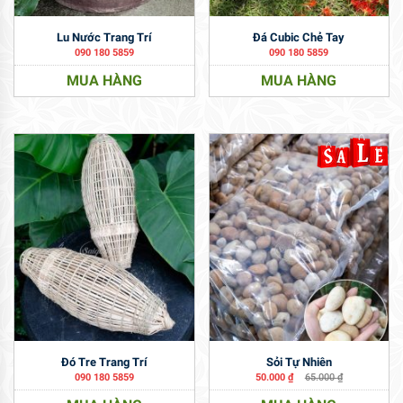
Lu Nước Trang Trí
Đá Cubic Chẻ Tay
090 180 5859
090 180 5859
MUA HÀNG
MUA HÀNG
Đó Tre Trang Trí
Sỏi Tự Nhiên
090 180 5859
50.000
₫
65.000
₫