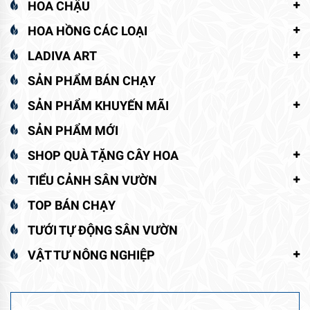
HOA CHẬU
HOA HỒNG CÁC LOẠI
LADIVA ART
SẢN PHẨM BÁN CHẠY
SẢN PHẨM KHUYẾN MÃI
SẢN PHẨM MỚI
SHOP QUÀ TẶNG CÂY HOA
TIỂU CẢNH SÂN VƯỜN
TOP BÁN CHẠY
TƯỚI TỰ ĐỘNG SÂN VƯỜN
VẬT TƯ NÔNG NGHIỆP