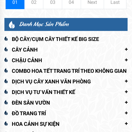
01
02
03
04
Next
Last
Danh Mục Sản Phẩm
BỘ CÂY/CỤM CÂY THIẾT KẾ BIG SIZE
CÂY CẢNH
CHẬU CẢNH
COMBO HOA TẾT TRANG TRÍ THEO KHÔNG GIAN
DỊCH VỤ CÂY XANH VĂN PHÒNG
DỊCH VỤ TƯ VẤN THIẾT KẾ
ĐÈN SÂN VƯỜN
ĐỒ TRANG TRÍ
HOA CẢNH SỰ KIỆN