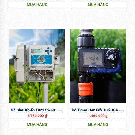
MUA HÀNG
MUA HÀNG
B
Ộ Điều Khiển Tưới X2-401-E Hunter
B
Ộ Timer Hẹn Giờ Tưới K-Rain KR5001
5.780.000
₫
1.460.000
₫
MUA HÀNG
MUA HÀNG