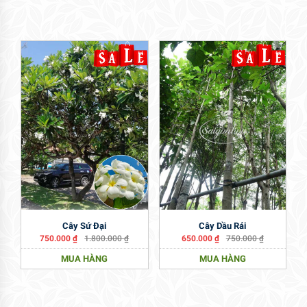
Cây Sứ Đại
Cây Dầu Rái
750.000
₫
1.800.000
₫
650.000
₫
750.000
₫
MUA HÀNG
MUA HÀNG