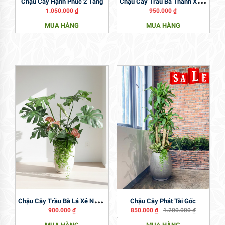
Chậu Cây Hạnh Phúc 2 Tầng
1.050.000
₫
950.000
₫
MUA HÀNG
MUA HÀNG
C
Hậu Cây Trầu Bà Lá Xẻ Nam Mỹ
Chậu Cây Phát Tài Gốc
900.000
₫
850.000
₫
1.200.000
₫