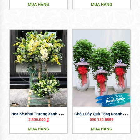
MUA HÀNG
MUA HÀNG
C
Hậu Cây Quà Tặng Doanh Nghiệp
H
Oa Kệ Khai Trương Xanh Hy Vọng
090 180 5859
2.500.000
₫
MUA HÀNG
MUA HÀNG