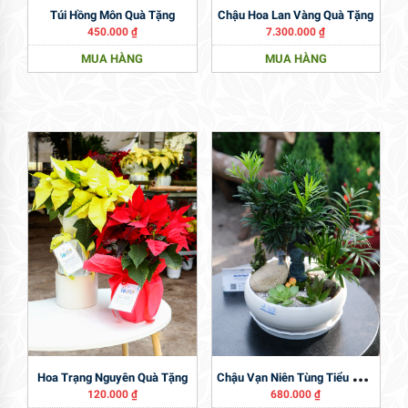
Túi Hồng Môn Quà Tặng
Chậu Hoa Lan Vàng Quà Tặng
450.000
₫
7.300.000
₫
MUA HÀNG
MUA HÀNG
C
Hậu Vạn Niên Tùng Tiểu Cảnh Tượng Phật
Hoa Trạng Nguyên Quà Tặng
120.000
₫
680.000
₫