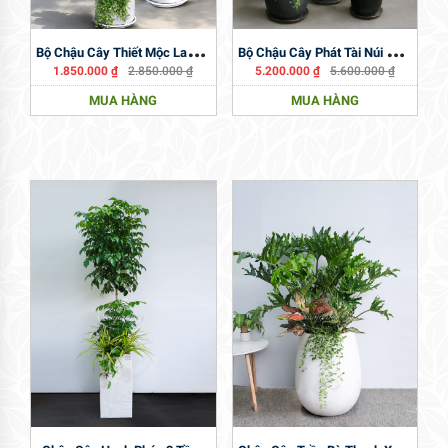
B
Ộ Chậu Cây Thiết Mộc Lan Nội Thất
B
Ộ Chậu Cây Phát Tài Núi Nội Thất
1.850.000
₫
2.850.000
₫
5.200.000
₫
5.600.000
₫
MUA HÀNG
MUA HÀNG
C
Hậu Cây Trầu Bà Thanh Xuân