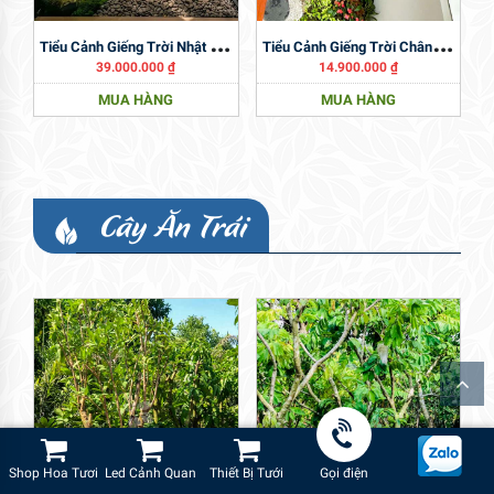
T
Iểu Cảnh Giếng Trời Nhật Bản
T
Iểu Cảnh Giếng Trời Chân Cầu Thang
39.000.000
₫
14.900.000
₫
MUA HÀNG
MUA HÀNG
Cây Ăn Trái
Shop Hoa Tươi
Led Cảnh Quan
Thiết Bị Tưới
Gọi điện