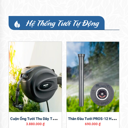
Hệ Thống Tưới Tự Động
C
Uộn Ống Tưới Thu Dây Tự Động Holman 20m
T
Hân Đầu Tưới PROS-12 Hunter
3.880.000
₫
690.000
₫