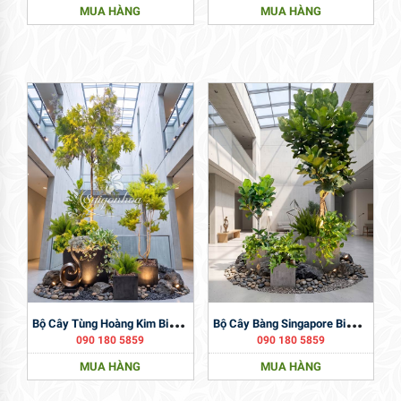
MUA HÀNG
MUA HÀNG
B
Ộ Cây Tùng Hoàng Kim Big Size
B
Ộ Cây Bàng Singapore Big Size Giếng Trời
090 180 5859
090 180 5859
MUA HÀNG
MUA HÀNG