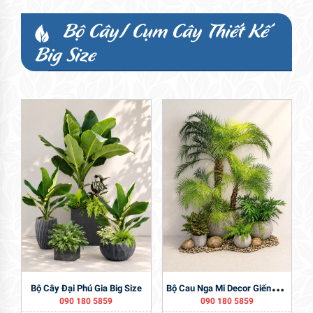
Bộ Cây/ Cụm Cây Thiết Kế
Big Size
B
Ộ Cau Nga Mi Decor Giếng Trời
Bộ Cây Đại Phú Gia Big Size
090 180 5859
090 180 5859