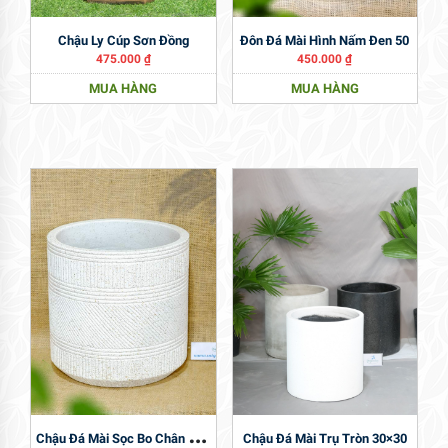
Chậu Ly Cúp Sơn Đồng
Đôn Đá Mài Hình Nấm Đen 50
475.000
₫
450.000
₫
MUA HÀNG
MUA HÀNG
C
Hậu Đá Mài Sọc Bo Chân Trắng 48
Chậu Đá Mài Trụ Tròn 30×30