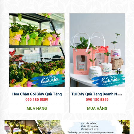
T
Úi Cây Quà Tặng Doanh Nghiệp
Hoa Chậu Gói Giấy Quà Tặng
090 180 5859
090 180 5859
MUA HÀNG
MUA HÀNG