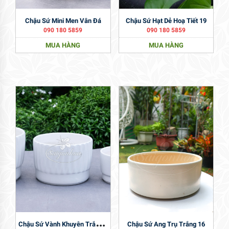
Chậu Sứ Mini Men Vân Đá
Chậu Sứ Hạt Dẻ Hoạ Tiết 19
090 180 5859
090 180 5859
MUA HÀNG
MUA HÀNG
C
Hậu Sứ Vành Khuyên Trắng 16
Chậu Sứ Ang Trụ Trắng 16