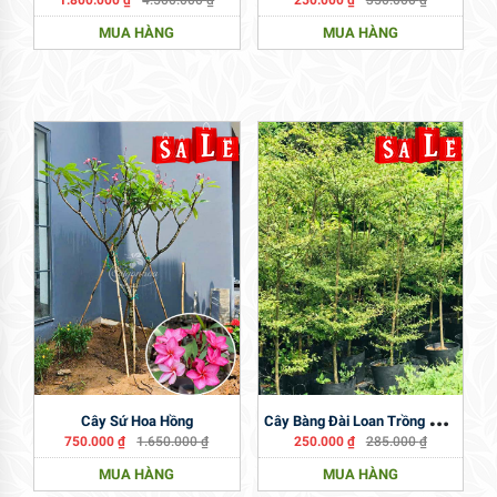
MUA HÀNG
MUA HÀNG
C
Ây Bàng Đài Loan Trồng Công Trình
Cây Sứ Hoa Hồng
750.000
₫
1.650.000
₫
250.000
₫
285.000
₫
MUA HÀNG
MUA HÀNG