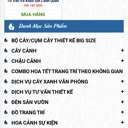
Tư Vấn Và Khảo Sát Cảnh Quan
090 180 5859
MUA HÀNG
Danh Mục Sản Phẩm
BỘ CÂY/CỤM CÂY THIẾT KẾ BIG SIZE
CÂY CẢNH
CHẬU CẢNH
COMBO HOA TẾT TRANG TRÍ THEO KHÔNG GIAN
DỊCH VỤ CÂY XANH VĂN PHÒNG
DỊCH VỤ TƯ VẤN THIẾT KẾ
ĐÈN SÂN VƯỜN
ĐỒ TRANG TRÍ
HOA CẢNH SỰ KIỆN