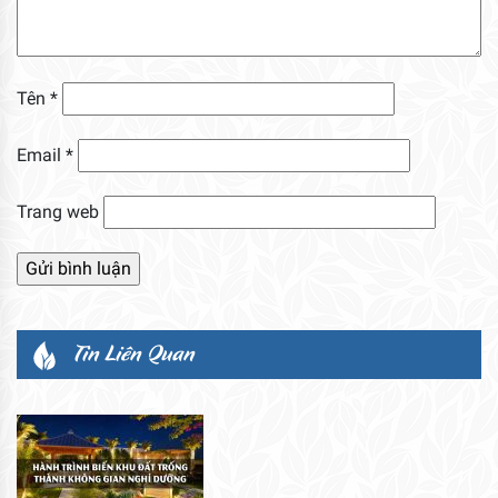
Tên
*
Email
*
Trang web
Tin Liên Quan