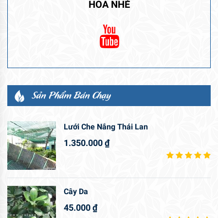
HOA NHÉ
Sản Phẩm Bán Chạy
Lưới Che Nắng Thái Lan
1.350.000
₫
Cây Da
45.000
₫