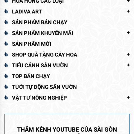
HOA HỒNG CÁC LOẠI
LADIVA ART
SẢN PHẨM BÁN CHẠY
SẢN PHẨM KHUYẾN MÃI
SẢN PHẨM MỚI
SHOP QUÀ TẶNG CÂY HOA
TIỂU CẢNH SÂN VƯỜN
TOP BÁN CHẠY
TƯỚI TỰ ĐỘNG SÂN VƯỜN
VẬT TƯ NÔNG NGHIỆP
THĂM KÊNH YOUTUBE CỦA SÀI GÒN