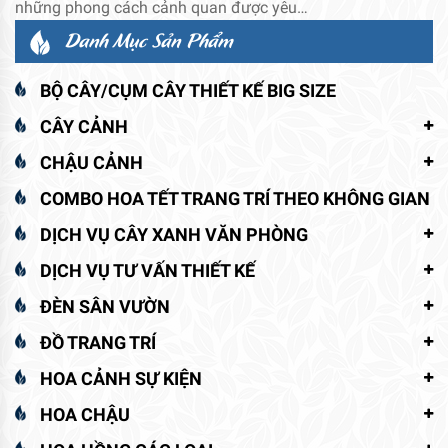
những phong cách cảnh quan được yêu…
Danh Mục Sản Phẩm
BỘ CÂY/CỤM CÂY THIẾT KẾ BIG SIZE
CÂY CẢNH
CHẬU CẢNH
COMBO HOA TẾT TRANG TRÍ THEO KHÔNG GIAN
DỊCH VỤ CÂY XANH VĂN PHÒNG
DỊCH VỤ TƯ VẤN THIẾT KẾ
ĐÈN SÂN VƯỜN
ĐỒ TRANG TRÍ
HOA CẢNH SỰ KIỆN
HOA CHẬU