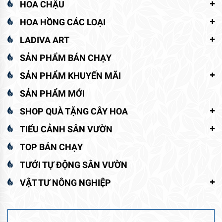
HOA CHẬU
HOA HỒNG CÁC LOẠI
LADIVA ART
SẢN PHẨM BÁN CHẠY
SẢN PHẨM KHUYẾN MÃI
SẢN PHẨM MỚI
SHOP QUÀ TẶNG CÂY HOA
TIỂU CẢNH SÂN VƯỜN
TOP BÁN CHẠY
TƯỚI TỰ ĐỘNG SÂN VƯỜN
VẬT TƯ NÔNG NGHIỆP