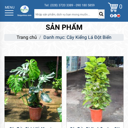
0
Tel: (028) 3720 3389 - 090 180 5859
MENU
SẢN PHẨM
Trang chủ
Danh mục: Cây Kiểng Lá Đột Biến