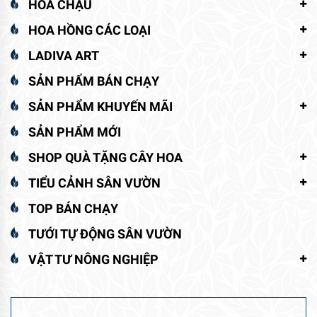
HOA CHẬU
HOA HỒNG CÁC LOẠI
LADIVA ART
SẢN PHẨM BÁN CHẠY
SẢN PHẨM KHUYẾN MÃI
SẢN PHẨM MỚI
SHOP QUÀ TẶNG CÂY HOA
TIỂU CẢNH SÂN VƯỜN
TOP BÁN CHẠY
TƯỚI TỰ ĐỘNG SÂN VƯỜN
VẬT TƯ NÔNG NGHIỆP