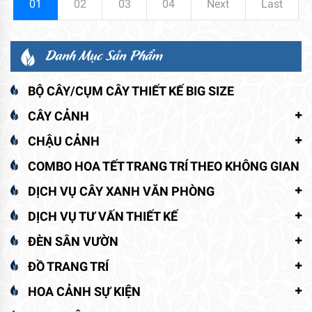
01
02
03
04
Next
Last
Danh Mục Sản Phẩm
BỘ CÂY/CỤM CÂY THIẾT KẾ BIG SIZE
CÂY CẢNH
CHẬU CẢNH
COMBO HOA TẾT TRANG TRÍ THEO KHÔNG GIAN
DỊCH VỤ CÂY XANH VĂN PHÒNG
DỊCH VỤ TƯ VẤN THIẾT KẾ
ĐÈN SÂN VƯỜN
ĐỒ TRANG TRÍ
HOA CẢNH SỰ KIỆN