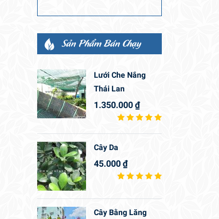
Sản Phẩm Bán Chạy
Lưới Che Nắng
Thái Lan
1.350.000
₫
Cây Da
45.000
₫
Cây Bằng Lăng