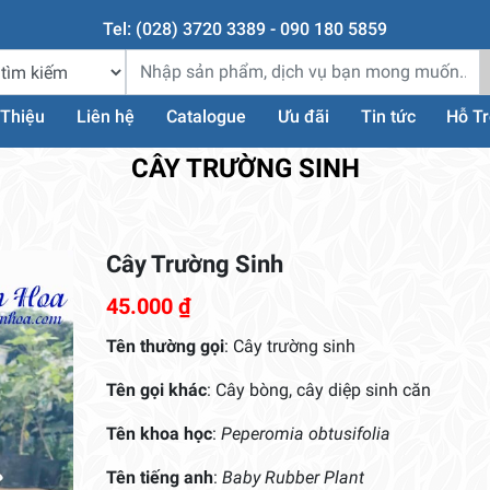
Tel: (028) 3720 3389 - 090 180 5859
 Thiệu
Liên hệ
Catalogue
Ưu đãi
Tin tức
Hỗ T
CÂY TRƯỜNG SINH
Cây Trường Sinh
45.000
₫
Tên thường gọi
: Cây trường sinh
Tên gọi khác
: Cây bòng, cây diệp sinh căn
Tên khoa học
:
Peperomia obtusifolia
Tên tiếng anh
:
Baby Rubber Plant