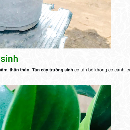
 sinh
 năm
,
thân thảo.
Tán cây
trường sinh
có tán bé không có cành, 