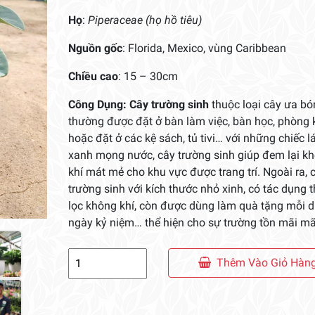
Họ
:
Piperaceae (họ hồ tiêu)
Nguồn gốc
: Florida, Mexico, vùng Caribbean
Chiều cao
: 15 – 30cm
Công Dụng:
Cây trường sinh
thuộc loại cây ưa bó
thường được đặt ở bàn làm việc, bàn học, phòng
hoặc đặt ở các kệ sách, tủ tivi… với những chiếc 
xanh mọng nước, cây trường sinh giúp đem lại k
khí mát mẻ cho khu vực được trang trí. Ngoài ra, 
trường sinh với kích thước nhỏ xinh, có tác dụng 
lọc không khí, còn được dùng làm quà tặng mỗi dị
ngày kỷ niệm… thể hiện cho sự trường tồn mãi mã
Cây
Thêm Vào Giỏ Hàn
Trường
Sinh
số