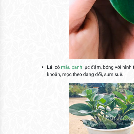
Lá
: có
màu xanh
lục đậm, bóng với hình 
khoắn, mọc theo dạng đối, sum suê.