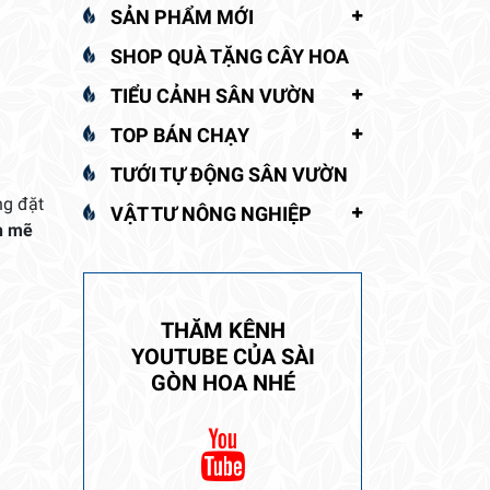
SẢN PHẨM MỚI
SHOP QUÀ TẶNG CÂY HOA
TIỂU CẢNH SÂN VƯỜN
TOP BÁN CHẠY
TƯỚI TỰ ĐỘNG SÂN VƯỜN
ng đặt
VẬT TƯ NÔNG NGHIỆP
h mẽ
THĂM KÊNH
YOUTUBE CỦA SÀI
GÒN HOA NHÉ