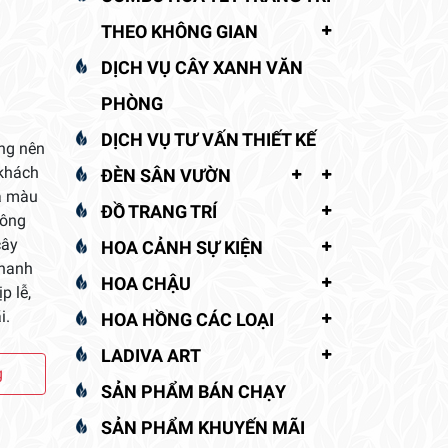
THEO KHÔNG GIAN
DỊCH VỤ CÂY XANH VĂN
PHÒNG
DỊCH VỤ TƯ VẤN THIẾT KẾ
ng nên
 khách
ĐÈN SÂN VƯỜN
lá màu
ĐỒ TRANG TRÍ
hông
cây
HOA CẢNH SỰ KIỆN
thanh
HOA CHẬU
p lễ,
i.
HOA HỒNG CÁC LOẠI
LADIVA ART
g
SẢN PHẨM BÁN CHẠY
SẢN PHẨM KHUYẾN MÃI