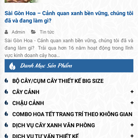
Sài Gòn Hoa – Cảnh quan xanh bền vững, chúng tôi
đã và đang làm gì?
Admin
Tin tức
Sài Gòn Hoa - Cảnh quan xanh bền vững, chúng tôi đã và
đang làm gì? Trải qua hơn 16 năm hoạt động trong lĩnh
vực kinh doanh cây hoa…
Danh Mục Sản Phẩm
BỘ CÂY/CỤM CÂY THIẾT KẾ BIG SIZE
CÂY CẢNH
CHẬU CẢNH
COMBO HOA TẾT TRANG TRÍ THEO KHÔNG GIAN
DỊCH VỤ CÂY XANH VĂN PHÒNG
DỊCH VỤ TƯ VẤN THIẾT KẾ