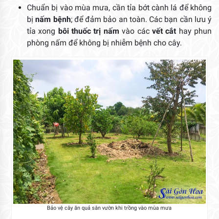
Chuẩn bị vào mùa mưa, cần tỉa bớt cành lá để không
bị
nấm bệnh
; để đảm bảo an toàn. Các bạn cần lưu ý
tỉa xong
bôi thuốc trị nấm
vào các
vết cắt
hay phun
phòng nấm để không bị nhiễm bệnh cho cây.
Bảo vệ cây ăn quả sân vườn khi trồng vào mùa mưa