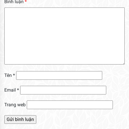
Bình luận
*
Tên
*
Email
*
Trang web