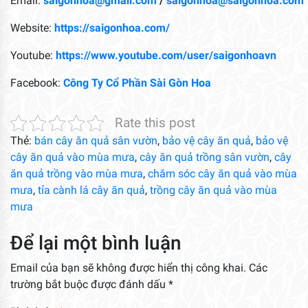
Email:
saigonhoa@gmail.com
/
saigonhoa@saigonhoa.com
Website:
https://saigonhoa.com/
Youtube:
https://www.youtube.com/user/saigonhoavn
Facebook:
Công Ty Cổ Phần Sài Gòn Hoa
Rate this post
Thẻ:
bán cây ăn quả sân vườn
,
bảo vệ cây ăn quả
,
bảo vệ
cây ăn quả vào mùa mưa
,
cây ăn quả trồng sân vườn
,
cây
ăn quả trồng vào mùa mưa
,
chăm sóc cây ăn quả vào mùa
mưa
,
tỉa cành lá cây ăn quả
,
trồng cây ăn quả vào mùa
mưa
Để lại một bình luận
Email của bạn sẽ không được hiển thị công khai.
Các
trường bắt buộc được đánh dấu
*