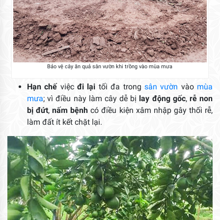
Bảo vệ cây ăn quả sân vườn khi trồng vào mùa mưa
Hạn chế
việc
đi lại
tối đa trong
sân vườn
vào
mùa
mưa
; vì điều này làm cây dễ bị
lay động gốc
,
rễ non
bị đứt
,
nấm bệnh
có điều kiện xâm nhập gây thối rễ,
làm đất ít kết chặt lại.