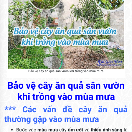
Bảo vệ cây ăn quả sân vườn khi trồng vào mùa mưa
Bảo vệ cây ăn quả sân vườn
khi trồng vào mùa mưa
*** Các vấn đề cây ăn quả
thường gặp vào mùa mưa
Bước vào
mùa mưa
cây
ẩm ướt
và
thiếu ánh sáng
là