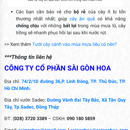
Các bạn cần bảo vệ cho
bộ rễ
của cây ít bị tổn
thương nhất nhất; giúp
cây ăn quả
có khả năng
chống chịu
với những
bất lợi
trong mùa mưa lũ, cây
trồng sẽ nhanh phục hồi lại sau khi nước rút.
>> Xem thêm
Tưới cây cảnh vào mùa mưa liệu có nên?
***Thông tin liên hệ
CÔNG TY CỔ PHẦN SÀI GÒN HOA
Địa chỉ:
74/2/1D đường 36,P. Linh Đông, TP. Thủ Đức, TP.
Hồ Chí Minh.
Địa chỉ vườn Sadec:
Đường Vành đai Tây Bắc, Xã Tân Quy
Tây, Tp.Sadec, Đồng Tháp
ĐT: (
028) 3720 3389
– CSKH:
090 180 5859