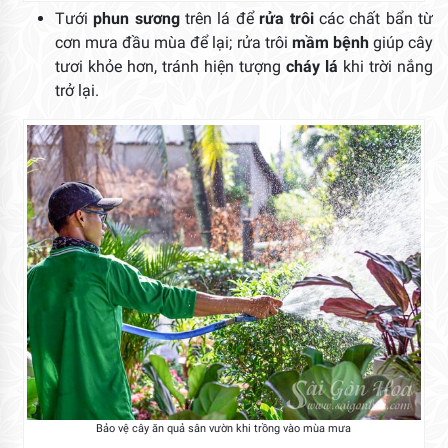
Tưới
phun sương
trên lá để
rửa trôi
các chất bẩn từ
cơn mưa đầu mùa để lại; rửa trôi
mầm bệnh
giúp cây
tươi khỏe hơn, tránh hiện tượng
cháy lá
khi trời nắng
trở lại.
Bảo vệ cây ăn quả sân vườn khi trồng vào mùa mưa