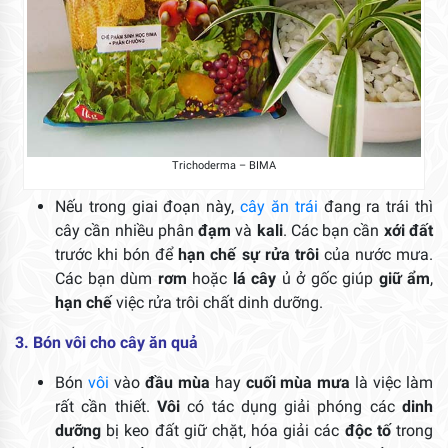
Trichoderma – BIMA
Nếu trong giai đoạn này,
cây ăn trái
đang ra trái thì
cây cần nhiều phân
đạm
và
kali
. Các bạn cần
xới đất
trước khi bón để
hạn chế sự rửa trôi
của nước mưa.
Các bạn dùm
rơm
hoặc
lá cây
ủ ở gốc giúp
giữ ẩm
,
hạn chế
việc rửa trôi chất dinh dưỡng.
3. Bón vôi cho cây ăn quả
Bón
vôi
vào
đầu mùa
hay
cuối mùa
mưa
là việc làm
rất cần thiết.
Vôi
có tác dụng giải phóng các
dinh
dưỡng
bị keo đất giữ chặt, hóa giải các
độc tố
trong