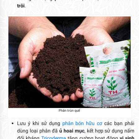
trôi
.
Phân trùn quế
Lưu ý khi sử dụng
phân bón hữu cơ
các bạn phải
dùng loại phân đã
ủ hoai mục
, kết hợp sử dụng nấm
đối kháng
Tricoderma
tăng cường hoạt động
vi sinh