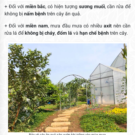
+ Đối với
miền bắc
, có hiện tượng
sương muối
, cần rửa để
không bị
nấm bệnh
trên cây ăn quả.
+ Đối với
miền nam
, mưa đầu mưa có nhiều
axit
nên cần
rửa lá để
không bị cháy
,
đốm lá
và
hạn chế bệnh
trên cây.
Bảo vệ cây ăn quả sân vườn khi trồng vào mùa mưa