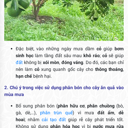
Đặc biệt, vào những ngày mưa dầm
cỏ
giúp
bơm
sinh học
làm tầng đất sâu mau
khô ráo
;
cỏ
sẽ giúp
đất
không bị
xói mòn
,
đóng váng
. Do đó, các bạn chỉ
nên làm
cỏ
xung quanh gốc cây cho
thông thoáng
,
hạn chế
bệnh hại.
2. Chú ý trong việc sử dụng phân bón cho cây ăn quả vào
mùa mưa
Bổ sung phân bón (
phân hữu cơ
,
phân chuồng
(bò,
gà, dê,…),
phân trùn quế
) vì mưa
đất ẩm
,
dễ
hoai
; nhằm
cải tạo đất
giúp rễ cây phát triển tốt.
Không sử dụng
phân hóa học
vì bị
nước mưa rửa