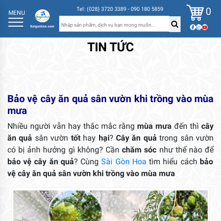
0
Tel: (028) 3720 3389 - 090 180 5859
MENU
TIN TỨC
Bảo vệ cây ăn quả sân vườn khi trồng vào mùa
mưa
Nhiều người vẫn hay thắc mắc rằng
mùa mưa
đến thì
cây
ăn quả
sân vườn
tốt
hay
hại
?
Cây ăn quả
trong sân vườn
có bị ảnh hưởng gì không? Cần
chăm sóc
như thế nào để
bảo vệ cây ăn quả
? Cùng
Sài Gòn Hoa
tìm hiểu cách
bảo
vệ cây ăn quả sân vườn khi trồng vào mùa mưa