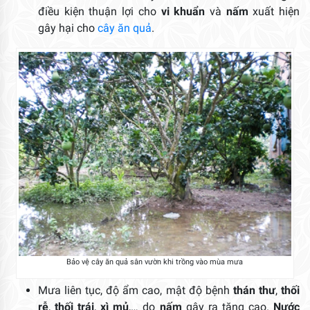
điều kiện thuận lợi cho
vi khuẩn
và
nấm
xuất hiện
gây hại cho
cây ăn quả
.
Bảo vệ cây ăn quả sân vườn khi trồng vào mùa mưa
Mưa liên tục, độ ẩm cao, mật độ bệnh
thán thư
,
thối
rễ
,
thối trái
,
xì mủ
,… do
nấm
gây ra tăng cao.
Nước