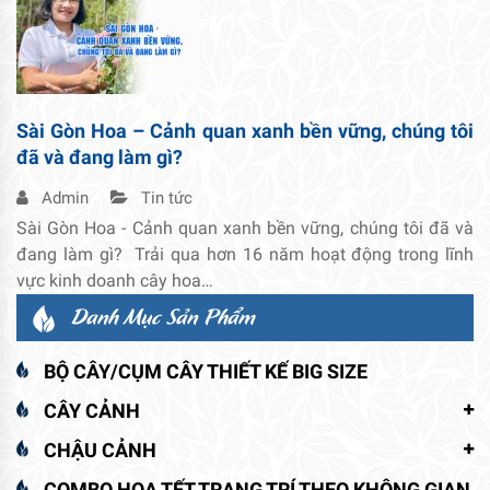
Sài Gòn Hoa – Cảnh quan xanh bền vững, chúng tôi
đã và đang làm gì?
Admin
Tin tức
Sài Gòn Hoa - Cảnh quan xanh bền vững, chúng tôi đã và
đang làm gì? Trải qua hơn 16 năm hoạt động trong lĩnh
vực kinh doanh cây hoa…
Danh Mục Sản Phẩm
BỘ CÂY/CỤM CÂY THIẾT KẾ BIG SIZE
CÂY CẢNH
CHẬU CẢNH
COMBO HOA TẾT TRANG TRÍ THEO KHÔNG GIAN