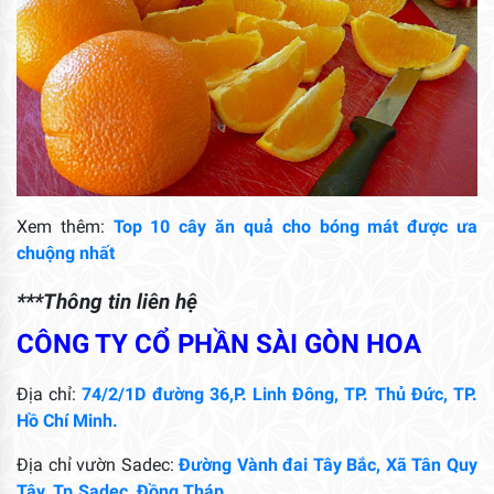
Xem thêm:
Top 10 cây ăn quả cho bóng mát được ưa
chuộng nhất
***Thông tin liên hệ
CÔNG TY CỔ PHẦN SÀI GÒN HOA
Địa chỉ:
74/2/1D đường 36,P. Linh Đông, TP. Thủ Đức, TP.
Hồ Chí Minh.
Địa chỉ vườn Sadec:
Đường Vành đai Tây Bắc, Xã Tân Quy
Tây, Tp.Sadec, Đồng Tháp