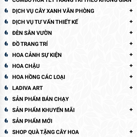
DỊCH VỤ CÂY XANH VĂN PHÒNG
DỊCH VỤ TƯ VẤN THIẾT KẾ
ĐÈN SÂN VƯỜN
ĐỒ TRANG TRÍ
HOA CẢNH SỰ KIỆN
HOA CHẬU
HOA HỒNG CÁC LOẠI
LADIVA ART
SẢN PHẨM BÁN CHẠY
SẢN PHẨM KHUYẾN MÃI
SẢN PHẨM MỚI
SHOP QUÀ TẶNG CÂY HOA