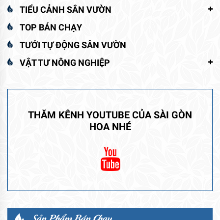
TIỂU CẢNH SÂN VƯỜN
TOP BÁN CHẠY
TƯỚI TỰ ĐỘNG SÂN VƯỜN
VẬT TƯ NÔNG NGHIỆP
THĂM KÊNH YOUTUBE CỦA SÀI GÒN
HOA NHÉ
Sản Phẩm Bán Chạy