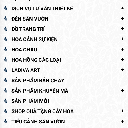
DỊCH VỤ TƯ VẤN THIẾT KẾ
ĐÈN SÂN VƯỜN
ĐỒ TRANG TRÍ
HOA CẢNH SỰ KIỆN
HOA CHẬU
HOA HỒNG CÁC LOẠI
LADIVA ART
SẢN PHẨM BÁN CHẠY
SẢN PHẨM KHUYẾN MÃI
SẢN PHẨM MỚI
SHOP QUÀ TẶNG CÂY HOA
TIỂU CẢNH SÂN VƯỜN