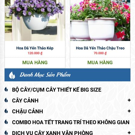
Hoa Dã Yến Thảo Kép
Hoa Dã Yến Thảo Chậu Treo
120.000
₫
70.000
₫
MUA HÀNG
MUA HÀNG
Danh Mục Sản Phẩm
BỘ CÂY/CỤM CÂY THIẾT KẾ BIG SIZE
CÂY CẢNH
CHẬU CẢNH
COMBO HOA TẾT TRANG TRÍ THEO KHÔNG GIAN
DỊCH VỤ CÂY XANH VĂN PHÒNG