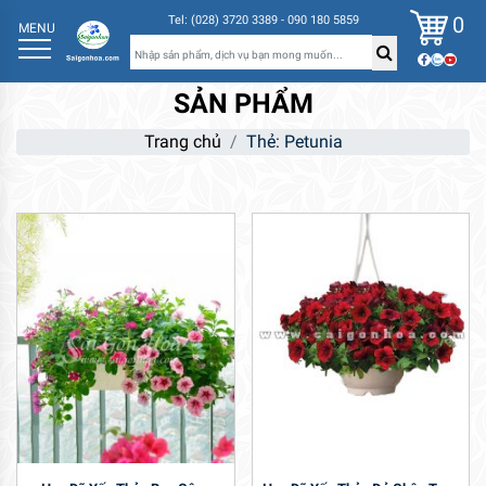
0
Tel: (028) 3720 3389 - 090 180 5859
MENU
SẢN PHẨM
Trang chủ
Thẻ: Petunia