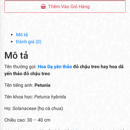
Yến
Thêm Vào Giỏ Hàng
Thảo
Đỏ
Chậu
Treo
Mô tả
số
Đánh giá (0)
lượng
Mô tả
Tên thường gọi:
Hoa
Dạ yên thảo
đỏ chậu treo hay hoa dã
yến thảo đỏ chậu treo
Tên tiếng anh:
Petunia
Tên khoa học:
Petunia hybrida
Họ:
Solanaceae
(họ cà chua)
Chiều cao: 30 – 40 cm