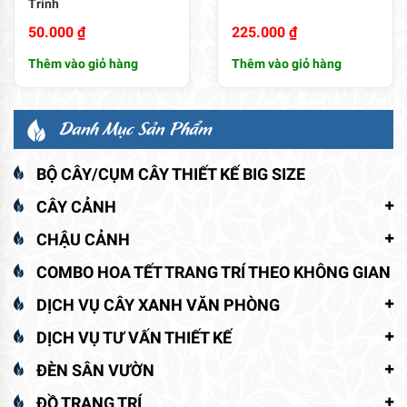
Trình
50.000
₫
225.000
₫
Thêm vào giỏ hàng
Thêm vào giỏ hàng
Danh Mục Sản Phẩm
BỘ CÂY/CỤM CÂY THIẾT KẾ BIG SIZE
CÂY CẢNH
CHẬU CẢNH
COMBO HOA TẾT TRANG TRÍ THEO KHÔNG GIAN
DỊCH VỤ CÂY XANH VĂN PHÒNG
DỊCH VỤ TƯ VẤN THIẾT KẾ
ĐÈN SÂN VƯỜN
ĐỒ TRANG TRÍ