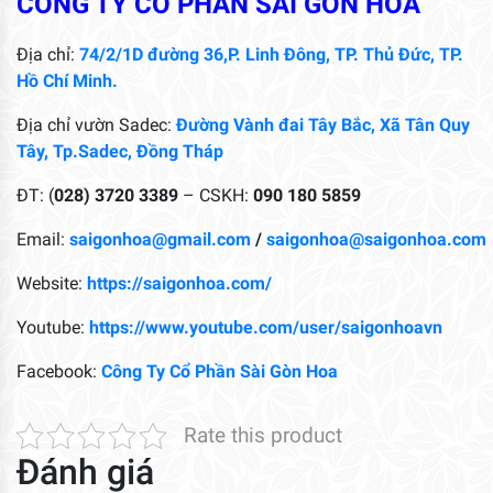
CÔNG TY CỔ PHẦN SÀI GÒN HOA
Địa chỉ:
74/2/1D đường 36,P. Linh Đông, TP. Thủ Đức, TP.
Hồ Chí Minh.
Địa chỉ vườn Sadec:
Đường Vành đai Tây Bắc, Xã Tân Quy
Tây, Tp.Sadec, Đồng Tháp
ĐT: (
028) 3720 3389
– CSKH:
090 180 5859
Email:
saigonhoa@gmail.com
/
saigonhoa@saigonhoa.com
Website:
https://saigonhoa.com/
Youtube:
https://www.youtube.com/user/saigonhoavn
Facebook:
Công Ty Cổ Phần Sài Gòn Hoa
Rate this product
Đánh giá