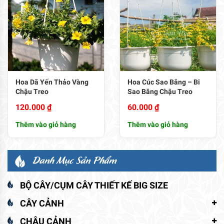
Hoa Dã Yến Thảo Vàng
Hoa Cúc Sao Băng – Bi
Chậu Treo
Sao Băng Chậu Treo
120.000
₫
60.000
₫
Thêm vào giỏ hàng
Thêm vào giỏ hàng
Danh Mục Sản Phẩm
BỘ CÂY/CỤM CÂY THIẾT KẾ BIG SIZE
CÂY CẢNH
CHẬU CẢNH