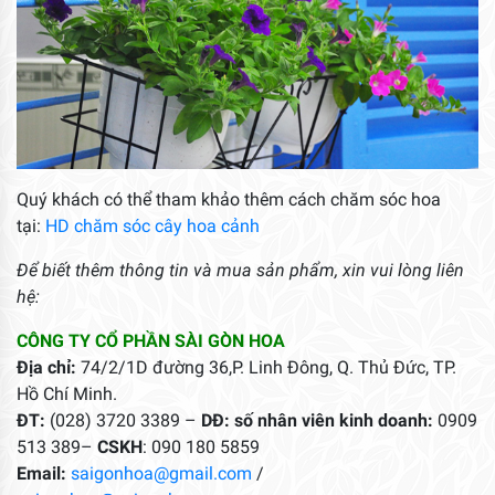
Quý khách có thể tham khảo thêm cách chăm sóc hoa
tại:
HD chăm sóc cây hoa cảnh
Để biết thêm thông tin và mua sản phẩm, xin vui lòng liên
hệ:
CÔNG TY CỔ PHẦN SÀI GÒN HOA
Địa chỉ:
74/2/1D đường 36,P. Linh Đông, Q. Thủ Đức, TP.
Hồ Chí Minh.
ĐT:
(028) 3720 3389 –
DĐ: số nhân viên kinh doanh:
0909
513 389–
CSKH
: 090 180 5859
Email:
saigonhoa@gmail.com
/