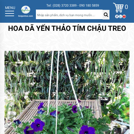
0
Tel: (028) 3720 3389 - 090 180 5859
MENU
HOA DÃ YẾN THẢO TÍM CHẬU TREO