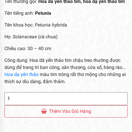
Tên thường gọi:
Hoa dã yến thảo tím, hoa dạ yên thảo tím
Tên tiếng anh:
Petunia
Tên khoa học:
Petunia hybrida
Họ:
Solanaceae
(cà chua)
Chiều cao: 30 – 40 cm
Công dụng: Hoa dã yến thảo tím chậu treo thường được
dùng để trang trí ban công, sân thượng, cửa sổ, hàng rào…
Hoa dạ yên thảo
màu tím trông rất thơ mộng cho những ai
thích sự dìu dàng, đằm thắm.
Hoa
Dã
Yến
Thêm Vào Giỏ Hàng
Thảo
Tím
Chậu