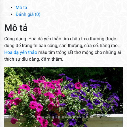
Treo
Mô tả
số
Đánh giá (0)
lượng
Mô tả
Công dụng: Hoa dã yến thảo tím chậu treo thường được
dùng để trang trí ban công, sân thượng, cửa sổ, hàng rào…
Hoa dạ yên thảo
màu tím trông rất thơ mộng cho những ai
thích sự dìu dàng, đằm thắm.