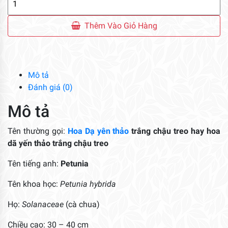
Dã
Yến
Thêm Vào Giỏ Hàng
Thảo
Trắng
Chậu
Treo
Mô tả
số
Đánh giá (0)
lượng
Mô tả
Tên thường gọi:
Hoa
Dạ yên thảo
trắng chậu treo hay hoa
dã yến thảo trắng chậu treo
Tên tiếng anh:
Petunia
Tên khoa học:
Petunia hybrida
Họ:
Solanaceae
(cà chua)
Chiều cao: 30 – 40 cm