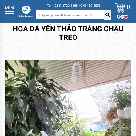
0
Tel: (028) 3720 3389 - 090 180 5859
MENU
HOA DÃ YẾN THẢO TRẮNG CHẬU
TREO