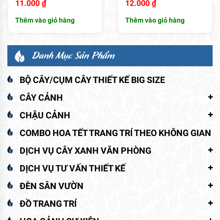
11.000
₫
12.000
₫
Thêm vào giỏ hàng
Thêm vào giỏ hàng
Danh Mục Sản Phẩm
BỘ CÂY/CỤM CÂY THIẾT KẾ BIG SIZE
CÂY CẢNH
CHẬU CẢNH
COMBO HOA TẾT TRANG TRÍ THEO KHÔNG GIAN
DỊCH VỤ CÂY XANH VĂN PHÒNG
DỊCH VỤ TƯ VẤN THIẾT KẾ
ĐÈN SÂN VƯỜN
ĐỒ TRANG TRÍ