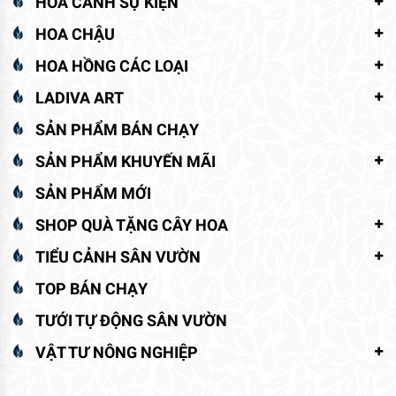
HOA CẢNH SỰ KIỆN
HOA CHẬU
HOA HỒNG CÁC LOẠI
LADIVA ART
SẢN PHẨM BÁN CHẠY
SẢN PHẨM KHUYẾN MÃI
SẢN PHẨM MỚI
SHOP QUÀ TẶNG CÂY HOA
TIỂU CẢNH SÂN VƯỜN
TOP BÁN CHẠY
TƯỚI TỰ ĐỘNG SÂN VƯỜN
VẬT TƯ NÔNG NGHIỆP