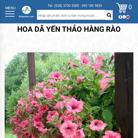
0
Tel: (028) 3720 3389 - 090 180 5859
MENU
HOA DÃ YẾN THẢO HÀNG RÀO