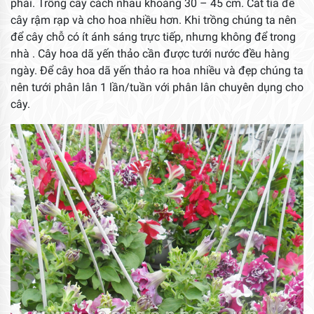
phải. Trồng cây cách nhau khoảng 30 – 45 cm. Cắt tỉa để
cây rậm rạp và cho hoa nhiều hơn. Khi trồng chúng ta nên
để cây chỗ có ít ánh sáng trực tiếp, nhưng không để trong
nhà . Cây hoa dã yến thảo cần được tưới nước đều hàng
ngày. Để cây hoa dã yến thảo ra hoa nhiều và đẹp chúng ta
nên tưới phân lân 1 lần/tuần với phân lân chuyên dụng cho
cây.