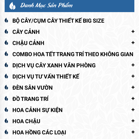
Danh Mục Sản Phẩm
BỘ CÂY/CỤM CÂY THIẾT KẾ BIG SIZE
CÂY CẢNH
CHẬU CẢNH
COMBO HOA TẾT TRANG TRÍ THEO KHÔNG GIAN
DỊCH VỤ CÂY XANH VĂN PHÒNG
DỊCH VỤ TƯ VẤN THIẾT KẾ
ĐÈN SÂN VƯỜN
ĐỒ TRANG TRÍ
HOA CẢNH SỰ KIỆN
HOA CHẬU
HOA HỒNG CÁC LOẠI