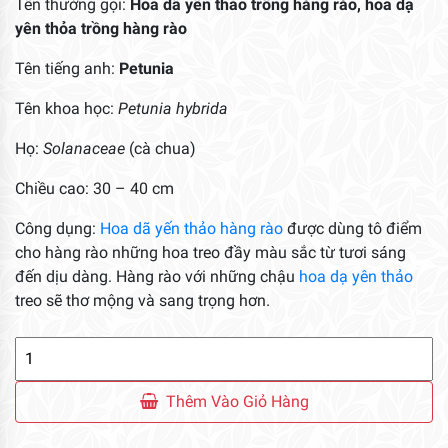
Tên thường gọi:
Hoa dã yến thảo trồng hàng rào, hoa dạ
yên thỏa trồng hàng rào
Tên tiếng anh:
Petunia
Tên khoa học:
Petunia hybrida
Họ:
Solanaceae
(cà chua)
Chiều cao: 30 – 40 cm
Công dụng:
Hoa dã yến thảo hàng rào
được dùng tô điểm
cho hàng rào những hoa treo đầy màu sắc từ tươi sáng
đến dịu dàng. Hàng rào với những chậu
hoa dạ yên thảo
treo sẽ thơ mộng và sang trọng hơn.
Hoa
Dã
Yến
Thêm Vào Giỏ Hàng
Thảo
Hàng