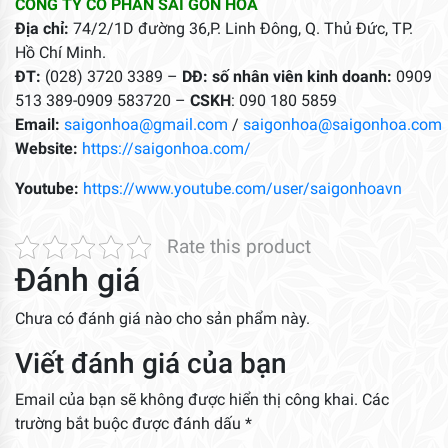
CÔNG TY CỔ PHẦN SÀI GÒN HOA
Địa chỉ:
74/2/1D đường 36,P. Linh Đông, Q. Thủ Đức, TP.
Hồ Chí Minh.
ĐT:
(028) 3720 3389 –
DĐ: số nhân viên kinh doanh:
0909
513 389-0909 583720 –
CSKH
: 090 180 5859
Email:
saigonhoa@gmail.com
/
saigonhoa@saigonhoa.com
Website:
https://saigonhoa.com/
Youtube:
https://www.youtube.com/user/saigonhoavn
Rate this product
Đánh giá
Chưa có đánh giá nào cho sản phẩm này.
Viết đánh giá của bạn
Email của bạn sẽ không được hiển thị công khai.
Các
trường bắt buộc được đánh dấu
*