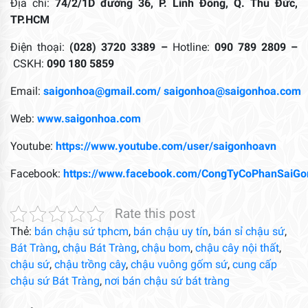
Địa chỉ:
74/2/1D đường 36, P. Linh Đông, Q. Thủ Đức,
TP.HCM
Điện thoại:
(028) 3720 3389 –
Hotline:
090 789 2809 –
CSKH:
090 180 5859
Email:
saigonhoa@gmail.com/
saigonhoa@saigonhoa.com
Web:
www.saigonhoa.com
Youtube:
https://www.youtube.com/user/saigonhoavn
Facebook:
https://www.facebook.com/CongTyCoPhanSaiGo
Rate this post
Thẻ:
bán chậu sứ tphcm
,
bán chậu uy tín
,
bán sỉ chậu sứ
,
Bát Tràng
,
chậu Bát Tràng
,
chậu bom
,
chậu cây nội thất
,
chậu sứ
,
chậu trồng cây
,
chậu vuông gốm sứ
,
cung cấp
chậu sứ Bát Tràng
,
nơi bán chậu sứ bát tràng