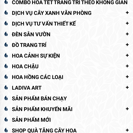
COMBO HOA TẾT TRANG TRÍ THEO KHÔNG GIAN
DỊCH VỤ CÂY XANH VĂN PHÒNG
DỊCH VỤ TƯ VẤN THIẾT KẾ
ĐÈN SÂN VƯỜN
ĐỒ TRANG TRÍ
HOA CẢNH SỰ KIỆN
HOA CHẬU
HOA HỒNG CÁC LOẠI
LADIVA ART
SẢN PHẨM BÁN CHẠY
SẢN PHẨM KHUYẾN MÃI
SẢN PHẨM MỚI
SHOP QUÀ TẶNG CÂY HOA