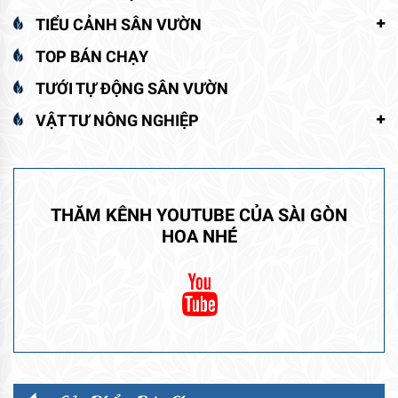
TIỂU CẢNH SÂN VƯỜN
TOP BÁN CHẠY
TƯỚI TỰ ĐỘNG SÂN VƯỜN
VẬT TƯ NÔNG NGHIỆP
THĂM KÊNH YOUTUBE CỦA SÀI GÒN
HOA NHÉ