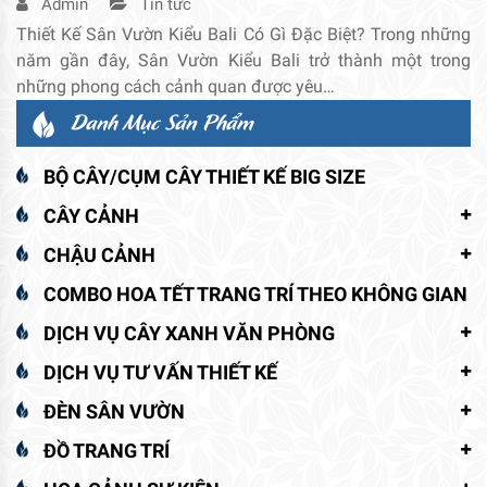
Admin
Tin tức
Thiết Kế Sân Vườn Kiểu Bali Có Gì Đặc Biệt? Trong những
năm gần đây, Sân Vườn Kiểu Bali trở thành một trong
những phong cách cảnh quan được yêu…
Danh Mục Sản Phẩm
BỘ CÂY/CỤM CÂY THIẾT KẾ BIG SIZE
CÂY CẢNH
CHẬU CẢNH
COMBO HOA TẾT TRANG TRÍ THEO KHÔNG GIAN
DỊCH VỤ CÂY XANH VĂN PHÒNG
DỊCH VỤ TƯ VẤN THIẾT KẾ
ĐÈN SÂN VƯỜN
ĐỒ TRANG TRÍ