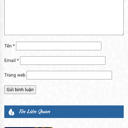
Tên
*
Email
*
Trang web
Tin Liên Quan