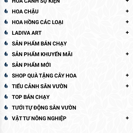
HOA CẢNH SỰ KIỆN
HOA CHẬU
HOA HỒNG CÁC LOẠI
LADIVA ART
SẢN PHẨM BÁN CHẠY
SẢN PHẨM KHUYẾN MÃI
SẢN PHẨM MỚI
SHOP QUÀ TẶNG CÂY HOA
TIỂU CẢNH SÂN VƯỜN
TOP BÁN CHẠY
TƯỚI TỰ ĐỘNG SÂN VƯỜN
VẬT TƯ NÔNG NGHIỆP