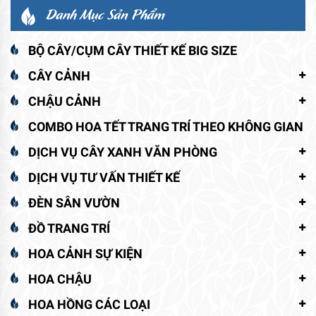
Danh Mục Sản Phẩm
BỘ CÂY/CỤM CÂY THIẾT KẾ BIG SIZE
CÂY CẢNH
CHẬU CẢNH
COMBO HOA TẾT TRANG TRÍ THEO KHÔNG GIAN
DỊCH VỤ CÂY XANH VĂN PHÒNG
DỊCH VỤ TƯ VẤN THIẾT KẾ
ĐÈN SÂN VƯỜN
ĐỒ TRANG TRÍ
HOA CẢNH SỰ KIỆN
HOA CHẬU
HOA HỒNG CÁC LOẠI