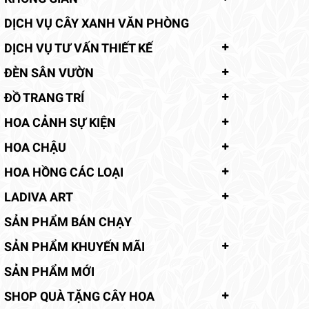
DỊCH VỤ CÂY XANH VĂN PHÒNG
DỊCH VỤ TƯ VẤN THIẾT KẾ
ĐÈN SÂN VƯỜN
ĐỒ TRANG TRÍ
HOA CẢNH SỰ KIỆN
HOA CHẬU
HOA HỒNG CÁC LOẠI
LADIVA ART
SẢN PHẨM BÁN CHẠY
SẢN PHẨM KHUYẾN MÃI
SẢN PHẨM MỚI
SHOP QUÀ TẶNG CÂY HOA