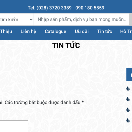
Tel: (028) 3720 3389 - 090 180 5859
 Thiệu
Liên hệ
Catalogue
Ưu đãi
Tin tức
Hỗ T
TIN TỨC
i.
Các trường bắt buộc được đánh dấu
*