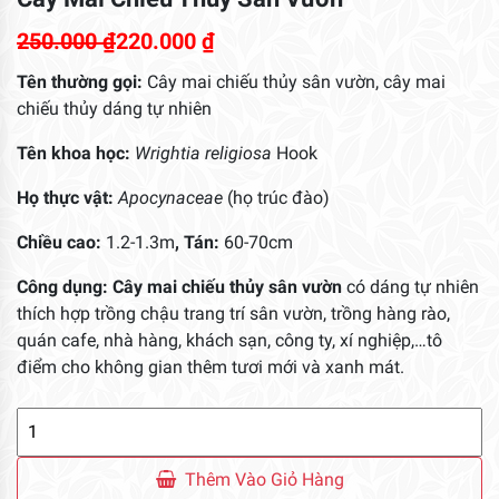
250.000
₫
220.000
₫
Tên thường gọi:
Cây mai chiếu thủy sân vườn, cây mai
chiếu thủy dáng tự nhiên
Tên khoa học:
Wrightia religiosa
Hook
Họ thực vật:
Apocynaceae
(họ trúc đào)
Chiều cao:
1.2-1.3m
, Tán:
60-70cm
Công dụng: Cây mai chiếu thủy sân vườn
có dáng tự nhiên
thích hợp trồng chậu trang trí sân vườn, trồng hàng rào,
quán cafe, nhà hàng, khách sạn, công ty, xí nghiệp,…tô
điểm cho không gian thêm tươi mới và xanh mát.
Cây
Mai
Chiếu
Thêm Vào Giỏ Hàng