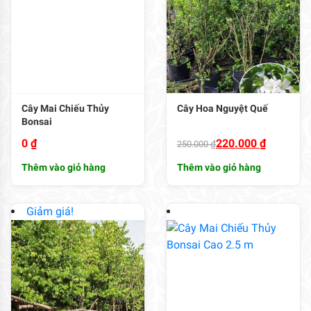
Cây Mai Chiếu Thủy
Cây Hoa Nguyệt Quế
Bonsai
Giá
Giá
0
₫
220.000
₫
250.000
₫
gốc
hiện
Thêm vào giỏ hàng
Thêm vào giỏ hàng
là:
tại
250.000 ₫.
là:
220.000 ₫.
Giảm giá!