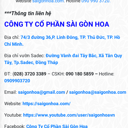
website
saigonhoa.com
. Hotline
090 990 3720.
***Thông tin liên hệ
CÔNG TY CỔ PHẦN SÀI GÒN HOA
Địa chỉ:
74/3 đường 36,P. Linh Đông, TP. Thủ Đức, TP. Hồ
Chí Minh.
Địa chỉ vườn Sadec:
Đường Vành đai Tây Bắc, Xã Tân Quy
Tây, Tp.Sadec, Đồng Tháp
ĐT: (
028) 3720 3389
– CSKH:
090 180 5859 –
Hotline:
0909903720
Email:
saigonhoa@gmail.com
/
saigonhoa@saigonhoa.com
Website:
https://saigonhoa.com/
Youtube:
https://www.youtube.com/user/saigonhoavn
Facebook:
Công Ty Cổ Phần Sài Gòn Hoa