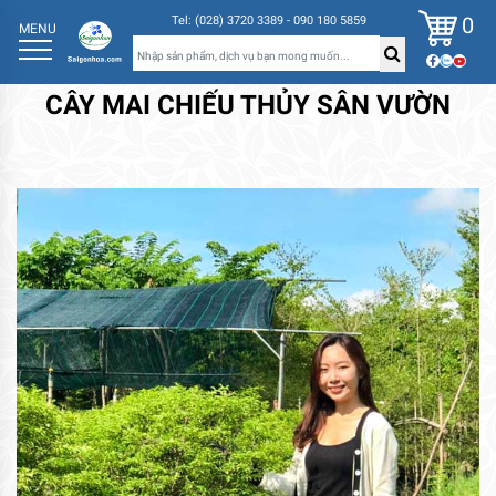
0
Tel: (028) 3720 3389 - 090 180 5859
MENU
CÂY MAI CHIẾU THỦY SÂN VƯỜN