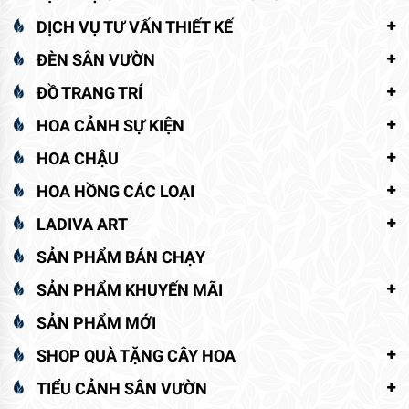
DỊCH VỤ TƯ VẤN THIẾT KẾ
ĐÈN SÂN VƯỜN
ĐỒ TRANG TRÍ
HOA CẢNH SỰ KIỆN
HOA CHẬU
HOA HỒNG CÁC LOẠI
LADIVA ART
SẢN PHẨM BÁN CHẠY
SẢN PHẨM KHUYẾN MÃI
SẢN PHẨM MỚI
SHOP QUÀ TẶNG CÂY HOA
TIỂU CẢNH SÂN VƯỜN