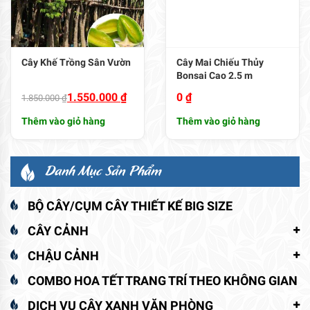
Cây Khế Trồng Sân Vườn
Cây Mai Chiếu Thủy
Bonsai Cao 2.5 m
Giá
Giá
1.550.000
₫
0
₫
1.850.000
₫
gốc
hiện
Thêm vào giỏ hàng
Thêm vào giỏ hàng
là:
tại
1.850.000 ₫.
là:
1.550.000 ₫.
Danh Mục Sản Phẩm
BỘ CÂY/CỤM CÂY THIẾT KẾ BIG SIZE
CÂY CẢNH
CHẬU CẢNH
COMBO HOA TẾT TRANG TRÍ THEO KHÔNG GIAN
DỊCH VỤ CÂY XANH VĂN PHÒNG