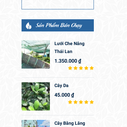
Sản Phẩm Bán Chạy
Lưới Che Nắng
Thái Lan
1.350.000
₫
Cây Da
45.000
₫
Cây Bằng Lăng