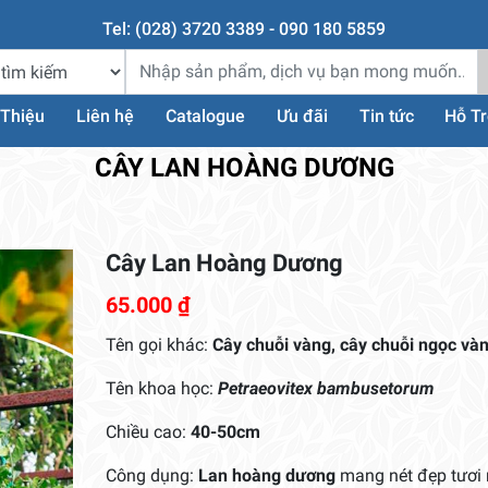
Tel: (028) 3720 3389 - 090 180 5859
 Thiệu
Liên hệ
Catalogue
Ưu đãi
Tin tức
Hỗ T
CÂY LAN HOÀNG DƯƠNG
Cây Lan Hoàng Dương
65.000
₫
Tên gọi khác:
Cây chuỗi vàng, cây chuỗi ngọc và
Tên khoa học:
Petraeovitex bambusetorum
Chiều cao:
40-50cm
Công dụng:
Lan hoàng dương
mang nét đẹp tươi 