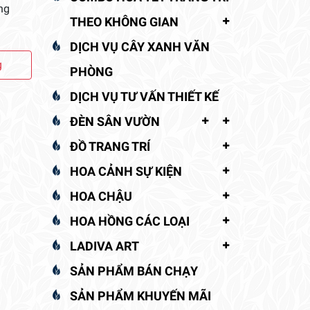
ng
THEO KHÔNG GIAN
DỊCH VỤ CÂY XANH VĂN
g
PHÒNG
DỊCH VỤ TƯ VẤN THIẾT KẾ
ĐÈN SÂN VƯỜN
ĐỒ TRANG TRÍ
HOA CẢNH SỰ KIỆN
HOA CHẬU
HOA HỒNG CÁC LOẠI
LADIVA ART
SẢN PHẨM BÁN CHẠY
SẢN PHẨM KHUYẾN MÃI