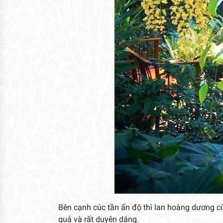
Bên cạnh cúc tần ấn độ thì lan hoàng dương c
quả và rất duyên dáng.