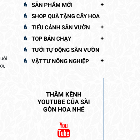
SẢN PHẨM MỚI
SHOP QUÀ TẶNG CÂY HOA
TIỂU CẢNH SÂN VƯỜN
TOP BÁN CHẠY
TƯỚI TỰ ĐỘNG SÂN VƯỜN
huỗi
VẬT TƯ NÔNG NGHIỆP
ới,
THĂM KÊNH
YOUTUBE CỦA SÀI
GÒN HOA NHÉ