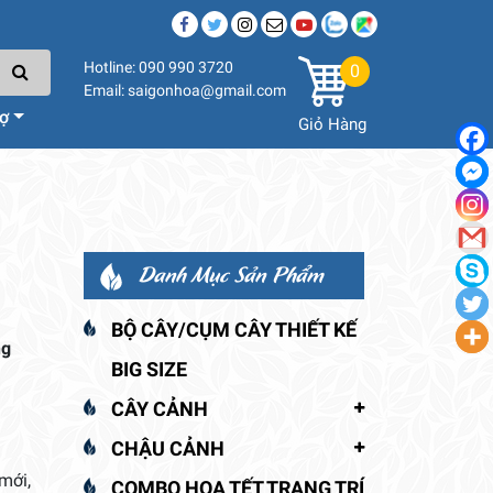
Hotline: 090 990 3720
0
Email: saigonhoa@gmail.com
rợ
Giỏ Hàng
Danh Mục Sản Phẩm
BỘ CÂY/CỤM CÂY THIẾT KẾ
ng
BIG SIZE
CÂY CẢNH
CHẬU CẢNH
mới,
COMBO HOA TẾT TRANG TRÍ