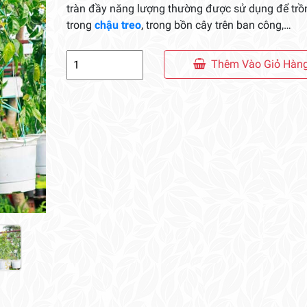
tràn đầy năng lượng thường được sử dụng để trồ
trong
chậu treo
, trong bồn cây trên ban công,…
Cây
Thêm Vào Giỏ Hàn
Lan
Hoàng
Dương
số
lượng