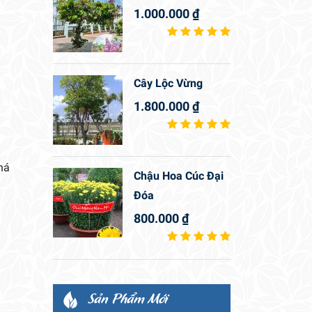
1.000.000
₫
Cây Lộc Vừng
1.800.000
₫
há
Chậu Hoa Cúc Đại
Đóa
800.000
₫
Sản Phẩm Mới