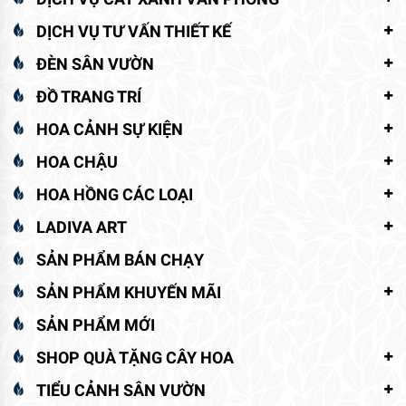
DỊCH VỤ TƯ VẤN THIẾT KẾ
ĐÈN SÂN VƯỜN
ĐỒ TRANG TRÍ
HOA CẢNH SỰ KIỆN
HOA CHẬU
HOA HỒNG CÁC LOẠI
LADIVA ART
SẢN PHẨM BÁN CHẠY
SẢN PHẨM KHUYẾN MÃI
SẢN PHẨM MỚI
SHOP QUÀ TẶNG CÂY HOA
TIỂU CẢNH SÂN VƯỜN