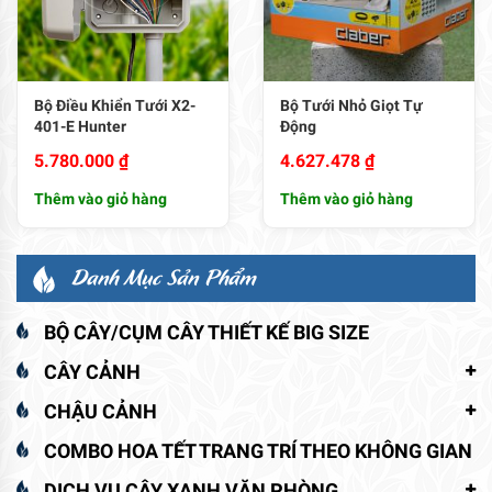
Bộ Điều Khiển Tưới X2-
Bộ Tưới Nhỏ Giọt Tự
401-E Hunter
Động
5.780.000
₫
4.627.478
₫
Thêm vào giỏ hàng
Thêm vào giỏ hàng
Danh Mục Sản Phẩm
BỘ CÂY/CỤM CÂY THIẾT KẾ BIG SIZE
CÂY CẢNH
CHẬU CẢNH
COMBO HOA TẾT TRANG TRÍ THEO KHÔNG GIAN
DỊCH VỤ CÂY XANH VĂN PHÒNG