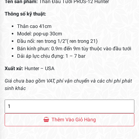
Tên sản phẩm:
Thân Đầu Tưới PROS-12 Hunter
Thông số kỹ thuật:
Thân cao 41cm
Model: pop-up 30cm
Đầu nối: ren trong 1/2″( ren trong 21)
Bán kính phun: 0.9m đến 9m tùy thuộc vào đầu tưới
Dải áp lực chịu đựng: 1 – 7 bar
Xuất xứ:
Hunter – USA
Giá chưa bao gồm VAT, phí vận chuyển và các chi phí phát
sinh khác
Thân
Đầu
Tưới
Thêm Vào Giỏ Hàng
PROS-
12