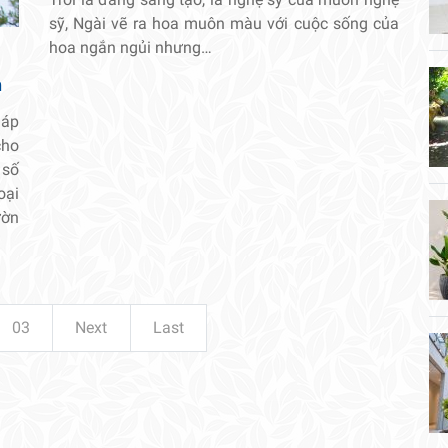
sỹ, Ngài vẽ ra hoa muôn màu với cuộc sống của
hoa ngắn ngủi nhưng…
n
 áp
cho
 số
oại
ườn
03
Next
Last