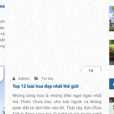
oa
anh
ẹp;
 và
bắt
ồng
14
Th2
Admin
Tin tức
Top 12 loài hoa đẹp nhất thế giới
Những bông hoa là những điều ngọt ngào nhất
mà Thiên Chưa trao cho loài người và không
quên đặt cả tâm hồn vào đó. Thật vậy, đức Chua
Trời là đáng sáng tạo, là nghệ sỹ của muôn nghệ