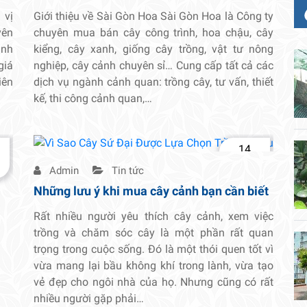
 vị
Giới thiệu về Sài Gòn Hoa Sài Gòn Hoa là Công ty
yên
chuyên mua bán cây công trình, hoa chậu, cây
ảnh
kiểng, cây xanh, giống cây trồng, vật tư nông
giá
nghiệp, cây cảnh chuyên sỉ… Cung cấp tất cả các
iên
dịch vụ ngành cảnh quan: trồng cây, tư vấn, thiết
kế, thi công cảnh quan,…
14
Th2
Admin
Tin tức
Những lưu ý khi mua cây cảnh bạn cần biết
Rất nhiều người yêu thích cây cảnh, xem việc
trồng và chăm sóc cây là một phần rất quan
trọng trong cuộc sống. Đó là một thói quen tốt vì
vừa mang lại bầu không khí trong lành, vừa tạo
vẻ đẹp cho ngôi nhà của họ. Nhưng cũng có rất
nhiều người gặp phải…