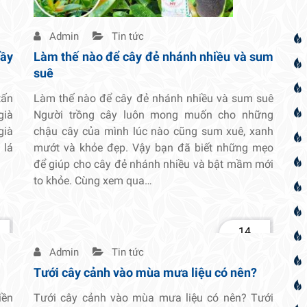
Admin
Tin tức
rầy
Làm thế nào để cây đẻ nhánh nhiều và sum
suê
tấn
Làm thế nào để cây đẻ nhánh nhiều và sum suê
già
Người trồng cây luôn mong muốn cho những
già
chậu cây của mình lúc nào cũng sum xuê, xanh
 lá
mướt và khỏe đẹp. Vậy bạn đã biết những mẹo
để giúp cho cây đẻ nhánh nhiều và bật mầm mới
to khỏe. Cùng xem qua…
14
Th2
Admin
Tin tức
Tưới cây cảnh vào mùa mưa liệu có nên?
iền
Tưới cây cảnh vào mùa mưa liệu có nên? Tưới