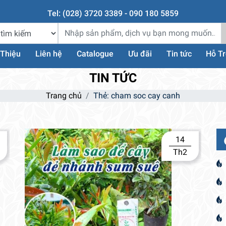
Tel: (028) 3720 3389 - 090 180 5859
 Thiệu
Liên hệ
Catalogue
Ưu đãi
Tin tức
Hỗ T
TIN TỨC
Trang chủ
Thẻ:
cham soc cay canh
14
Th2