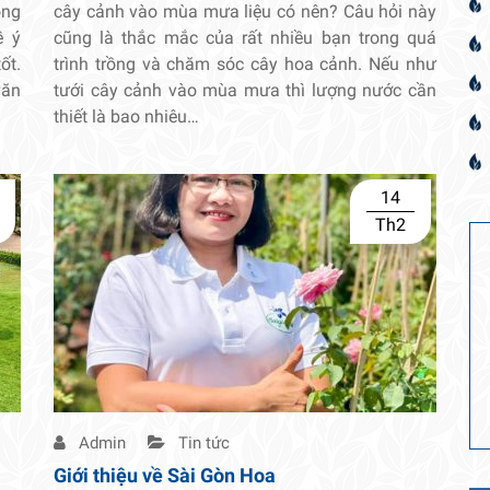
ong
cây cảnh vào mùa mưa liệu có nên? Câu hỏi này
ề ý
cũng là thắc mắc của rất nhiều bạn trong quá
ốt.
trình trồng và chăm sóc cây hoa cảnh. Nếu như
văn
tưới cây cảnh vào mùa mưa thì lượng nước cần
thiết là bao nhiêu…
14
Th2
Admin
Tin tức
Giới thiệu về Sài Gòn Hoa