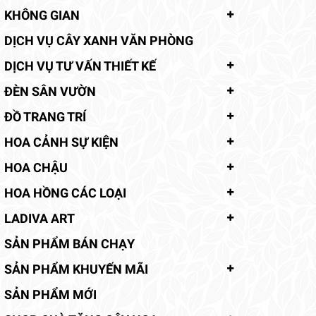
KHÔNG GIAN
DỊCH VỤ CÂY XANH VĂN PHÒNG
DỊCH VỤ TƯ VẤN THIẾT KẾ
ĐÈN SÂN VƯỜN
ĐỒ TRANG TRÍ
HOA CẢNH SỰ KIỆN
HOA CHẬU
HOA HỒNG CÁC LOẠI
LADIVA ART
SẢN PHẨM BÁN CHẠY
SẢN PHẨM KHUYẾN MÃI
SẢN PHẨM MỚI