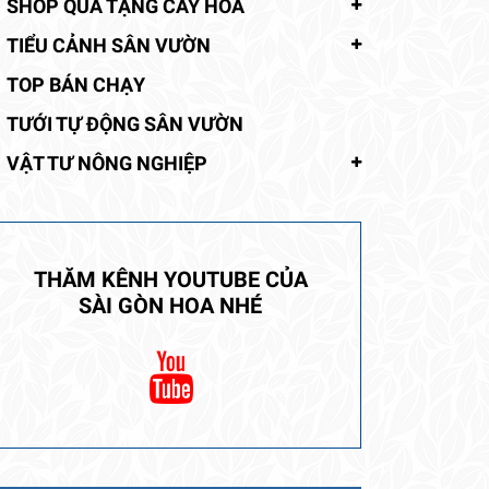
SHOP QUÀ TẶNG CÂY HOA
TIỂU CẢNH SÂN VƯỜN
TOP BÁN CHẠY
TƯỚI TỰ ĐỘNG SÂN VƯỜN
VẬT TƯ NÔNG NGHIỆP
THĂM KÊNH YOUTUBE CỦA
SÀI GÒN HOA NHÉ