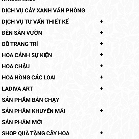
DỊCH VỤ CÂY XANH VĂN PHÒNG
DỊCH VỤ TƯ VẤN THIẾT KẾ
ĐÈN SÂN VƯỜN
ĐỒ TRANG TRÍ
HOA CẢNH SỰ KIỆN
HOA CHẬU
HOA HỒNG CÁC LOẠI
LADIVA ART
SẢN PHẨM BÁN CHẠY
SẢN PHẨM KHUYẾN MÃI
SẢN PHẨM MỚI
SHOP QUÀ TẶNG CÂY HOA