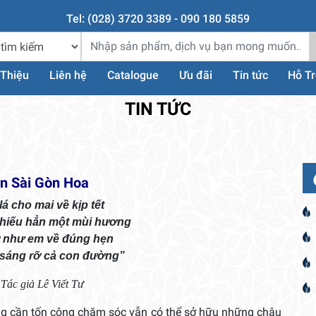
Tel: (028) 3720 3389 - 090 180 5859
 Thiệu
Liên hệ
Catalogue
Ưu đãi
Tin tức
Hỗ T
TIN TỨC
ờn Sài Gòn Hoa
lá cho mai về kịp tết
thiếu hẳn một mùi hương
ở như em về đúng hẹn
 sáng rỡ cả con đường”
Tác giả Lê Viết Tư
ông cần tốn công chăm sóc vẫn có thể sở hữu những chậu