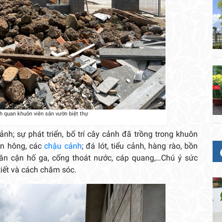
nh quan khuôn viên sân vườn biệt thự
cảnh; sự phát triển, bố trí cây cảnh đã trồng trong khuôn
ên hông, các
chậu cảnh
; đá lót, tiểu cảnh, hàng rào, bồn
lân cận hố ga, cống thoát nước, cáp quang,…Chú ý sức
tiết và cách chăm sóc.