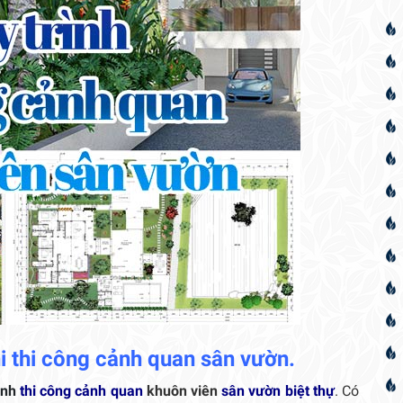
hi thi công cảnh quan sân vườn.
ình
thi công cảnh quan
khuôn viên
sân vườn biệt thự
. Có