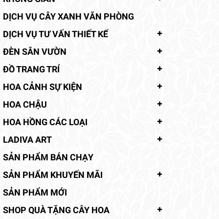
DỊCH VỤ CÂY XANH VĂN PHÒNG
DỊCH VỤ TƯ VẤN THIẾT KẾ
ĐÈN SÂN VƯỜN
ĐỒ TRANG TRÍ
HOA CẢNH SỰ KIỆN
HOA CHẬU
HOA HỒNG CÁC LOẠI
LADIVA ART
SẢN PHẨM BÁN CHẠY
SẢN PHẨM KHUYẾN MÃI
SẢN PHẨM MỚI
SHOP QUÀ TẶNG CÂY HOA