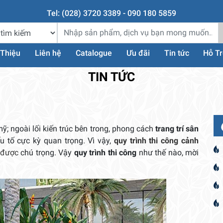
Tel: (028) 3720 3389 - 090 180 5859
 Thiệu
Liên hệ
Catalogue
Ưu đãi
Tin tức
Hỗ T
TIN TỨC
; ngoài lối kiến trúc bên trong, phong cách
trang trí sân
 tố cực kỳ quan trọng. Vì vậy,
quy trình thi công cảnh
 được
chú trọng. Vậy
quy trình thi công
như thế nào, mời