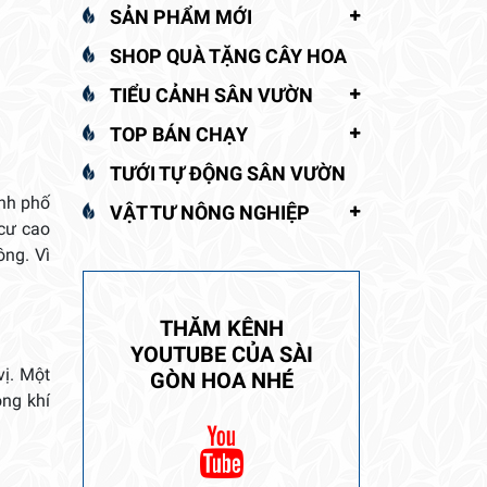
SẢN PHẨM MỚI
SHOP QUÀ TẶNG CÂY HOA
TIỂU CẢNH SÂN VƯỜN
TOP BÁN CHẠY
TƯỚI TỰ ĐỘNG SÂN VƯỜN
ành phố
VẬT TƯ NÔNG NGHIỆP
 cư cao
ông. Vì
THĂM KÊNH
YOUTUBE CỦA SÀI
ị. Một
GÒN HOA NHÉ
ông khí