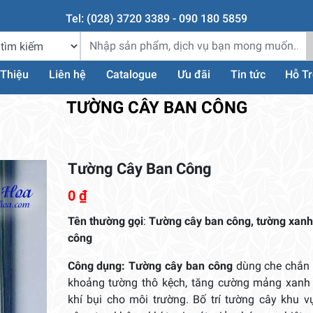
Tel: (028) 3720 3389 - 090 180 5859
 Thiệu
Liên hệ
Catalogue
Ưu đãi
Tin tức
Hỗ T
TƯỜNG CÂY BAN CÔNG
Tường Cây Ban Công
0
₫
Tên thường gọi
:
Tường cây ban công, tường xanh
công
Công dụng:
Tường cây ban công
dùng che chắn
khoảng tường thô kệch, tăng cường mảng xanh 
khí bụi cho môi trường. Bố trí tường cây khu 