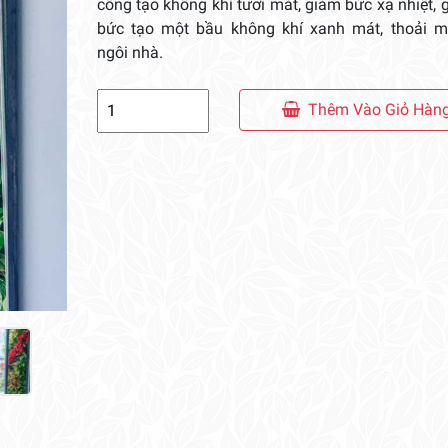
công tạo không khí tươi mát, giảm bức xạ nhiệt, 
bức tạo một bầu không khí xanh mát, thoải m
ngôi nhà.
Tường
Thêm Vào Giỏ Hàn
Cây
Ban
Công
số
lượng