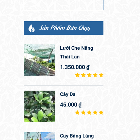
Sản Phẩm Bán Chạy
Lưới Che Nắng
Thái Lan
1.350.000
₫
Cây Da
45.000
₫
Cây Bằng Lăng