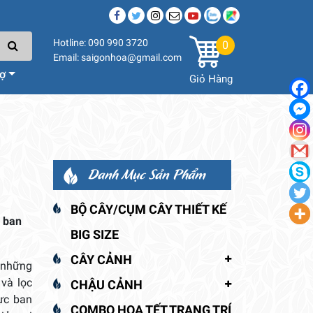
Hotline: 090 990 3720
0
Email: saigonhoa@gmail.com
rợ
Giỏ Hàng
Danh Mục Sản Phẩm
BỘ CÂY/CỤM CÂY THIẾT KẾ
 ban
BIG SIZE
CÂY CẢNH
 những
và lọc
CHẬU CẢNH
vực ban
COMBO HOA TẾT TRANG TRÍ