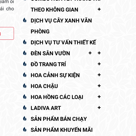
giảm oi
ái cho
THEO KHÔNG GIAN
DỊCH VỤ CÂY XANH VĂN
PHÒNG
g
DỊCH VỤ TƯ VẤN THIẾT KẾ
ĐÈN SÂN VƯỜN
ĐỒ TRANG TRÍ
HOA CẢNH SỰ KIỆN
HOA CHẬU
HOA HỒNG CÁC LOẠI
LADIVA ART
SẢN PHẨM BÁN CHẠY
SẢN PHẨM KHUYẾN MÃI