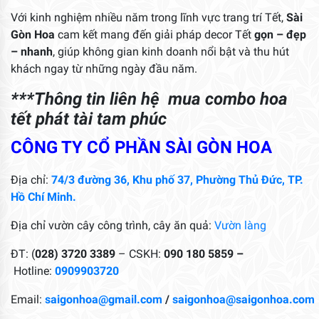
Với kinh nghiệm nhiều năm trong lĩnh vực trang trí Tết,
Sài
Gòn Hoa
cam kết mang đến giải pháp decor Tết
gọn – đẹp
– nhanh
, giúp không gian kinh doanh nổi bật và thu hút
khách ngay từ những ngày đầu năm.
***Thông tin liên hệ mua combo hoa
tết phát tài tam phúc
CÔNG TY CỔ PHẦN SÀI GÒN HOA
Địa chỉ:
74/3 đường 36, Khu phố 37, Phường Thủ Đức, TP.
Hồ Chí Minh.
Địa chỉ vườn cây công trình, cây ăn quả:
Vườn làng
ĐT: (
028) 3720 3389
– CSKH:
090 180 5859 –
Hotline:
0909903720
Email:
saigonhoa@gmail.com
/
saigonhoa@saigonhoa.com