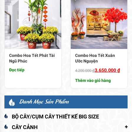
Combo Hoa Tết Phát Tài
Combo Hoa Tết Xuân
Ngũ Phúc
Ước Nguyện
Giá
Giá
Đọc tiếp
3.650.000
₫
4.200.000
₫
gốc
hiện
Thêm vào giỏ hàng
là:
tại
4.200.000 ₫.
là:
3.650.000 ₫.
Danh Mục Sản Phẩm
BỘ CÂY/CỤM CÂY THIẾT KẾ BIG SIZE
CÂY CẢNH