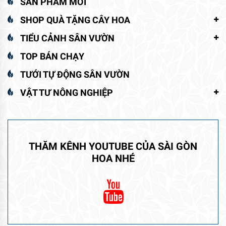
SẢN PHẨM MỚI
SHOP QUÀ TẶNG CÂY HOA
TIỂU CẢNH SÂN VƯỜN
TOP BÁN CHẠY
TƯỚI TỰ ĐỘNG SÂN VƯỜN
VẬT TƯ NÔNG NGHIỆP
THĂM KÊNH YOUTUBE CỦA SÀI GÒN
HOA NHÉ