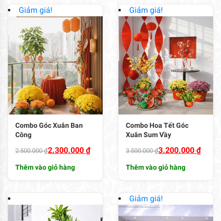
Giảm giá!
Giảm giá!
Combo Góc Xuân Ban
Combo Hoa Tết Góc
Công
Xuân Sum Vầy
Giá
Giá
Giá
Giá
2.300.000
₫
3.200.000
₫
2.500.000
₫
3.500.000
₫
gốc
hiện
gốc
hiện
Thêm vào giỏ hàng
Thêm vào giỏ hàng
là:
tại
là:
tại
2.500.000 ₫.
là:
3.500.000 ₫.
là:
2.300.000 ₫.
3.200.000 ₫.
Giảm giá!