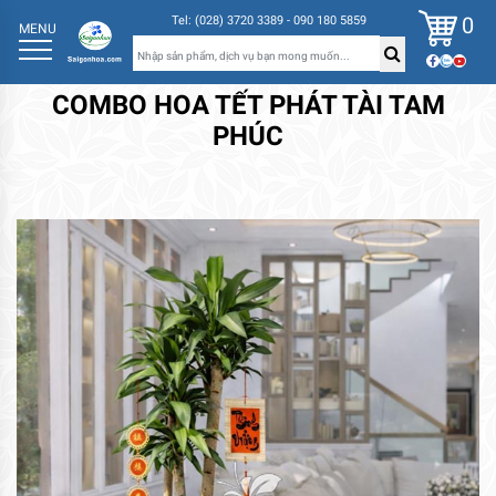
0
Tel: (028) 3720 3389 - 090 180 5859
MENU
COMBO HOA TẾT PHÁT TÀI TAM
PHÚC