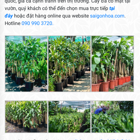
quốc, giá cả cạnh tranh trên thị trường. Cây đã có mặt tại
vườn, quý khách có thể đến chọn mua trực tiếp
tại
đây
hoặc đặt hàng online qua website
saigonhoa.com
.
Hotline
090 990 3720.