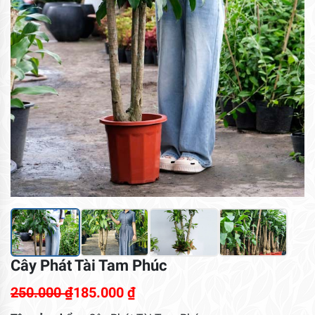
Cây Phát Tài Tam Phúc
250.000
₫
185.000
₫