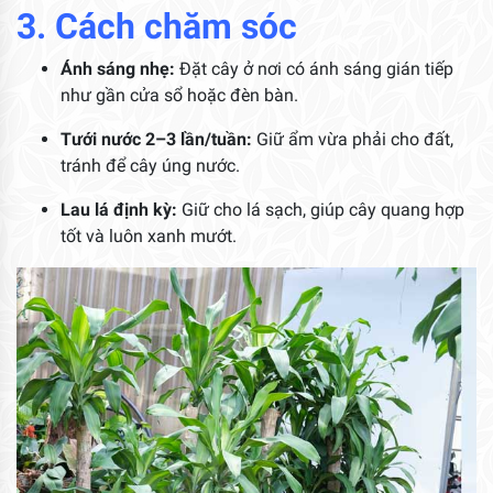
3. Cách chăm sóc
Ánh sáng nhẹ:
Đặt cây ở nơi có ánh sáng gián tiếp
như gần cửa sổ hoặc đèn bàn.
Tưới nước 2–3 lần/tuần:
Giữ ẩm vừa phải cho đất,
tránh để cây úng nước.
Lau lá định kỳ:
Giữ cho lá sạch, giúp cây quang hợp
tốt và luôn xanh mướt.