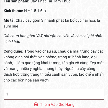
Tên sản phẩm:
Cây Phát Tài Tam Phúc
Kích thước:
H = 1.5-1.6m
Mô tả:
Chậu cây gồm 3 nhánh phát tài bố cục hài hòa, lá
sum suê
Giá chưa bao gồm VAT, phí vận chuyển và các chi phí phát
sinh khác
Công dụng:
Trồng vào chậu sứ, chậu đá mài trưng bày các
không gian nội thất, văn phòng, trang trí hành lang, đại
sảnh,…..làm quà tặng khai trương, tân gia vô cùng đẹp mắt
và mang nhiều ý nghĩa phong thủy. Ngoài ra cây cũng
thích hợp trồng trang trí tiểu cảnh sân vườn, tạo điểm nhấn
cho các bồn hoa sân vườn,..
Cây
Phát
Tài
Thêm Vào Giỏ Hàng