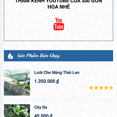
THĂM KÊNH YOUTUBE CỦA SÀI GÒN
HOA NHÉ
Sản Phẩm Bán Chạy
Lưới Che Nắng Thái Lan
1.350.000
₫
Cây Da
45.000
₫