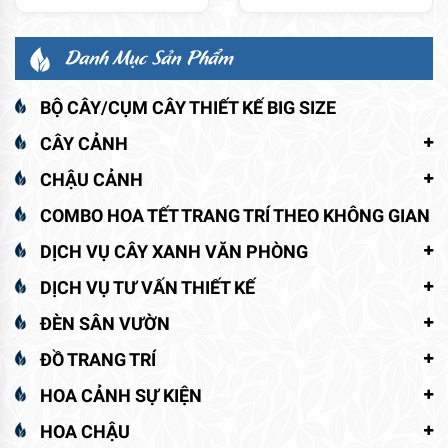
Danh Mục Sản Phẩm
BỘ CÂY/CỤM CÂY THIẾT KẾ BIG SIZE
CÂY CẢNH
CHẬU CẢNH
COMBO HOA TẾT TRANG TRÍ THEO KHÔNG GIAN
DỊCH VỤ CÂY XANH VĂN PHÒNG
DỊCH VỤ TƯ VẤN THIẾT KẾ
ĐÈN SÂN VƯỜN
ĐỒ TRANG TRÍ
HOA CẢNH SỰ KIỆN
HOA CHẬU