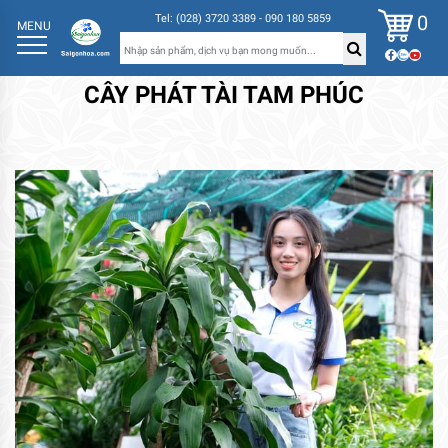
0
Tel: (028) 3720 3389 - 090 180 5859
MENU
CÂY PHÁT TÀI TAM PHÚC