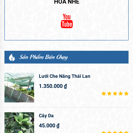
HOA NHÉ
Sản Phẩm Bán Chạy
Lưới Che Nắng Thái Lan
1.350.000
₫
Cây Da
45.000
₫