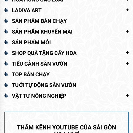
LADIVA ART
SẢN PHẨM BÁN CHẠY
SẢN PHẨM KHUYẾN MÃI
SẢN PHẨM MỚI
SHOP QUÀ TẶNG CÂY HOA
TIỂU CẢNH SÂN VƯỜN
TOP BÁN CHẠY
TƯỚI TỰ ĐỘNG SÂN VƯỜN
VẬT TƯ NÔNG NGHIỆP
THĂM KÊNH YOUTUBE CỦA SÀI GÒN