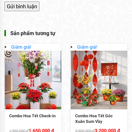
Sản phẩm tương tự
Giảm giá!
Giảm giá!
Combo Hoa Tết Check-in
Combo Hoa Tết Góc
Xuân Sum Vầy
Giá
Giá
Giá
Giá
1.650.000
₫
3.200.000
₫
1.950.000
₫
3.500.000
₫