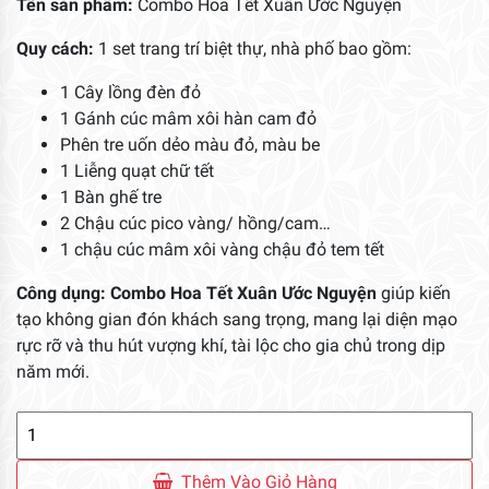
Tên sản phẩm:
Combo Hoa Tết Xuân Ước Nguyện
Quy cách:
1 set trang trí biệt thự, nhà phố bao gồm:
1 Cây lồng đèn đỏ
1 Gánh cúc mâm xôi hàn cam đỏ
Phên tre uốn dẻo màu đỏ, màu be
1 Liễng quạt chữ tết
1 Bàn ghế tre
2 Chậu cúc pico vàng/ hồng/cam…
1 chậu cúc mâm xôi vàng chậu đỏ tem tết
Công dụng:
Combo Hoa Tết Xuân Ước Nguyện
giúp kiến
tạo không gian đón khách sang trọng, mang lại diện mạo
rực rỡ và thu hút vượng khí, tài lộc cho gia chủ trong dịp
năm mới.
Combo
Hoa
Tết
Thêm Vào Giỏ Hàng