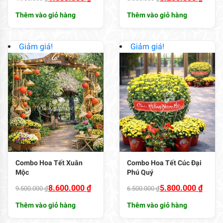
gốc
hiện
gốc
hiện
Thêm vào giỏ hàng
Thêm vào giỏ hàng
là:
tại
là:
tại
1.950.000 ₫.
là:
3.500.000 ₫.
là:
1.650.000 ₫.
3.200.000 ₫.
Giảm giá!
Giảm giá!
Combo Hoa Tết Xuân
Combo Hoa Tết Cúc Đại
Mộc
Phú Quý
Giá
Giá
Giá
Giá
8.600.000
₫
5.800.000
₫
9.500.000
₫
6.500.000
₫
gốc
hiện
gốc
hiện
Thêm vào giỏ hàng
Thêm vào giỏ hàng
là:
tại
là:
tại