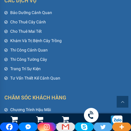
CÁC DỊCH VỤ
Bảo Dưỡng Cảnh Quan
Cho Thuê Cây Cảnh
Cho Thuê Mai Tết
Khám Và Trị Bệnh Cây Trồng
Thi Công Cảnh Quan
Thi Công Tường Cây
Trang Trí Sự Kiện
Tư Vấn Thiết Kế Cảnh Quan
CHĂM SÓC KHÁCH HÀNG
Chương Trình Hậu Mãi
Đóng Góp Ý Kiến Từ Khách Hàng
Shop Hoa Tươi
Led Cảnh Quan
Thiết Bị Tưới
Gọi điện
Góc Thư Giãn