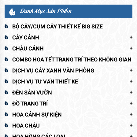
9.500.000 ₫.
là:
6.500.000 ₫.
là:
8.600.000 ₫.
5.800.000 ₫.
Danh Mục Sản Phẩm
BỘ CÂY/CỤM CÂY THIẾT KẾ BIG SIZE
CÂY CẢNH
CHẬU CẢNH
COMBO HOA TẾT TRANG TRÍ THEO KHÔNG GIAN
DỊCH VỤ CÂY XANH VĂN PHÒNG
DỊCH VỤ TƯ VẤN THIẾT KẾ
ĐÈN SÂN VƯỜN
ĐỒ TRANG TRÍ
HOA CẢNH SỰ KIỆN
HOA CHẬU
HOA HỒNG CÁC LOẠI