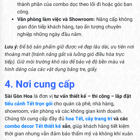
thành phần của combo dọc theo lối đi hoặc góc ban
công.
Văn phòng làm việc và Showroom:
Nâng cấp không
gian đón tiếp khách hàng, tạo ấn tượng chuyên
nghiệp những ngày đầu năm.
Lưu ý:
Để bộ sản phẩm giữ được vẻ đẹp lâu dài, ưu tiên nơi
thoáng mát (tránh nắng gắt và luồng gió điều hòa trực
tiếp). Giữ môi trường khô ráo để bảo vệ độ bền màu và
hình dáng của các vật dụng bằng tre, giấy.
4. Nơi cung cấp
Sài Gòn Hoa
là đơn vị
tư vấn thiết kế – thi công – lắp đặt
tiểu cảnh Tết trọn gói
cho quán cà phê, nhà hàng,
showroom, văn phòng và các không gian kinh doanh.
Chúng tôi cung cấp đầy đủ
hoa Tết, cây trang trí
và các
combo decor Tết thiết kế
sẵn
, giúp khách hàng tiết kiệm
thời gian nhưng vẫn đảm bảo thẩm mỹ và không khí xuân