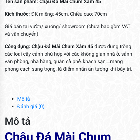
Tên sản phẩm: Chậu Đá Mài Chum Xám 45
Kích thước:
ĐK miệng: 45cm, Chiều cao: 70cm
Giá bán tại vườn/ xưởng/ showroom (chưa bao gồm VAT
và vận chuyển)
Công dụng: Chậu Đá Mài Chum Xám 45
được dùng trồng
các loại cây cảnh phù hợp với các không gian nhà ở, sảnh
văn phòng, nhà hàng, quán cà phê, khách sạn,…mang
phong cách sang trọng, là điểm nhấn ấn tượng khi bày trí.
Mô tả
Đánh giá (0)
Mô tả
Chậu Đá Mài Chum