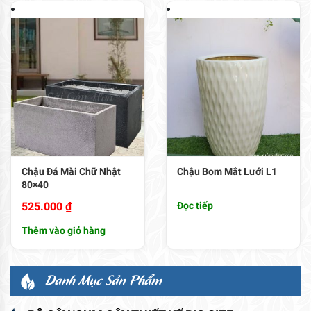
Chậu Đá Mài Chữ Nhật
Chậu Bom Mắt Lưới L1
80×40
525.000
₫
Đọc tiếp
Thêm vào giỏ hàng
Danh Mục Sản Phẩm