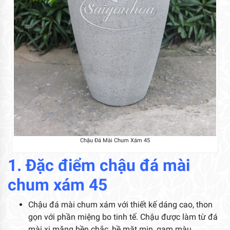
Chậu Đá Mài Chum Xám 45
1. Đặc điểm chậu đá mài
chum xám 45
Chậu đá mài chum xám với thiết kế dáng cao, thon
gọn với phần miệng bo tinh tế. Chậu được làm từ đá
mài xi măng bền chắc, bề mặt mịn, gam màu