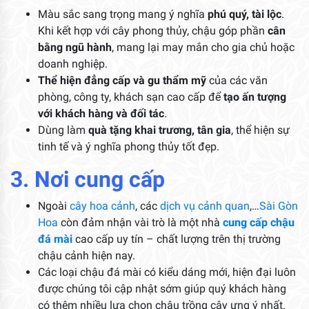
Màu sắc sang trọng mang ý nghĩa
phú quý, tài lộc
.
Khi kết hợp với cây phong thủy, chậu góp phần
cân
bằng ngũ hành
, mang lại may mắn cho gia chủ hoặc
doanh nghiệp.
Thể hiện đẳng cấp và gu thẩm mỹ
của các văn
phòng, công ty, khách sạn cao cấp để
tạo ấn tượng
với khách hàng và đối tác
.
Dùng làm
quà tặng khai trương, tân gia
, thể hiện sự
tinh tế và ý nghĩa phong thủy tốt đẹp.
3. Nơi cung cấp
Ngoài
cây hoa cảnh
, các
dịch vụ cảnh quan
,…
Sài Gòn
Hoa
còn đảm nhận vài trò là một nhà
cung cấp chậu
đá mài
cao cấp uy tín – chất lượng trên thị trường
chậu cảnh hiện nay.
Các loại chậu đá mài có kiểu dáng mới, hiện đại luôn
được chúng tôi cập nhật sớm giúp quý khách hàng
có thêm nhiều lựa chọn chậu trồng cây ưng ý nhất.