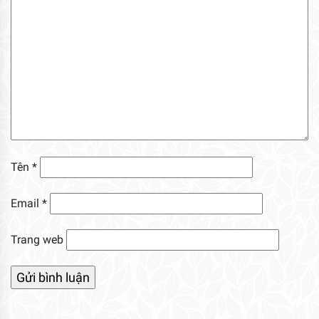
Tên
*
Email
*
Trang web