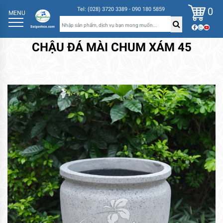
0
Tel: (028) 3720 3389 - 090 180 5859
MENU
CHẬU ĐÁ MÀI CHUM XÁM 45