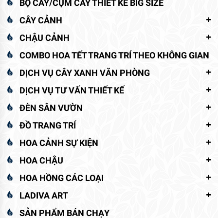
BỘ CÂY/CỤM CÂY THIẾT KẾ BIG SIZE
CÂY CẢNH
CHẬU CẢNH
COMBO HOA TẾT TRANG TRÍ THEO KHÔNG GIAN
DỊCH VỤ CÂY XANH VĂN PHÒNG
DỊCH VỤ TƯ VẤN THIẾT KẾ
ĐÈN SÂN VƯỜN
ĐỒ TRANG TRÍ
HOA CẢNH SỰ KIỆN
HOA CHẬU
HOA HỒNG CÁC LOẠI
LADIVA ART
SẢN PHẨM BÁN CHẠY