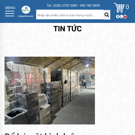
0
Tel: (028) 3720 3389 - 090 180 5859
MENU
TIN TỨC