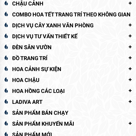
CHẬU CẢNH
COMBO HOA TẾT TRANG TRÍ THEO KHÔNG GIAN
DỊCH VỤ CÂY XANH VĂN PHÒNG
DỊCH VỤ TƯ VẤN THIẾT KẾ
ĐÈN SÂN VƯỜN
ĐỒ TRANG TRÍ
HOA CẢNH SỰ KIỆN
HOA CHẬU
HOA HỒNG CÁC LOẠI
LADIVA ART
SẢN PHẨM BÁN CHẠY
SẢN PHẨM KHUYẾN MÃI
SẢN PHẨM MỚI