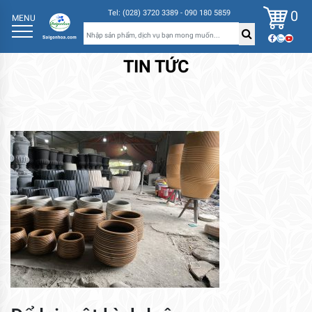
0
Tel: (028) 3720 3389 - 090 180 5859
MENU
TIN TỨC