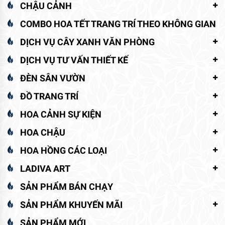
CHẬU CẢNH
COMBO HOA TẾT TRANG TRÍ THEO KHÔNG GIAN
DỊCH VỤ CÂY XANH VĂN PHÒNG
DỊCH VỤ TƯ VẤN THIẾT KẾ
ĐÈN SÂN VƯỜN
ĐỒ TRANG TRÍ
HOA CẢNH SỰ KIỆN
HOA CHẬU
HOA HỒNG CÁC LOẠI
LADIVA ART
SẢN PHẨM BÁN CHẠY
SẢN PHẨM KHUYẾN MÃI
SẢN PHẨM MỚI