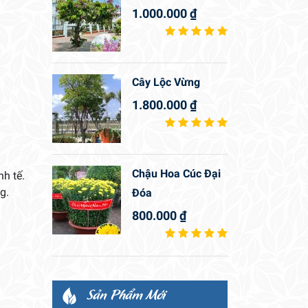
1.000.000
₫
Cây Lộc Vừng
1.800.000
₫
Chậu Hoa Cúc Đại
h tế.
g.
Đóa
800.000
₫
Sản Phẩm Mới