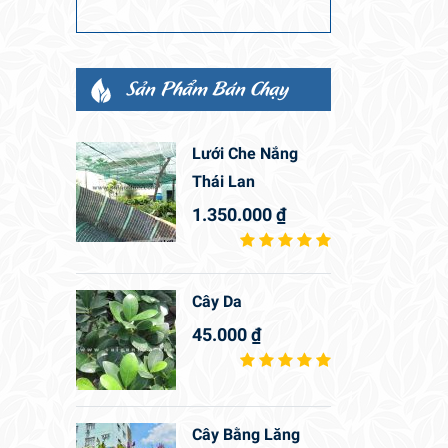
Sản Phẩm Bán Chạy
Lưới Che Nắng
Thái Lan
1.350.000
₫
Cây Da
45.000
₫
Cây Bằng Lăng