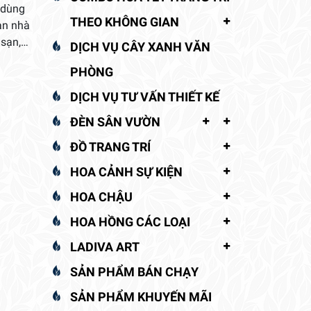
 dùng
THEO KHÔNG GIAN
an nhà
 sạn,…
DỊCH VỤ CÂY XANH VĂN
PHÒNG
DỊCH VỤ TƯ VẤN THIẾT KẾ
ĐÈN SÂN VƯỜN
ĐỒ TRANG TRÍ
HOA CẢNH SỰ KIỆN
HOA CHẬU
HOA HỒNG CÁC LOẠI
LADIVA ART
SẢN PHẨM BÁN CHẠY
SẢN PHẨM KHUYẾN MÃI