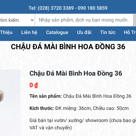
Tel: (028) 3720 3389 - 090 180 5859
 Thiệu
Liên hệ
Catalogue
Ưu đãi
Tin tức
Hỗ T
CHẬU ĐÁ MÀI BÌNH HOA ĐỒNG 36
Chậu Đá Mài Bình Hoa Đồng 36
0
₫
Tên sản phẩm:
Chậu Đá Mài Bình Hoa Đồng 36
Kích thước:
ĐK miệng: 36cm, Chiều cao: 50cm
Giá bán tại vườn/ xưởng/ showroom (chưa bao 
VAT và vận chuyển)