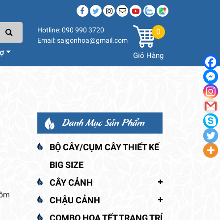
Hotline: 090 990 3720
0
Email: saigonhoa@gmail.com
rợ
Giỏ Hàng
Danh Mục Sản Phẩm
BỘ CÂY/CỤM CÂY THIẾT KẾ
BIG SIZE
CÂY CẢNH
gồm
CHẬU CẢNH
COMBO HOA TẾT TRANG TRÍ