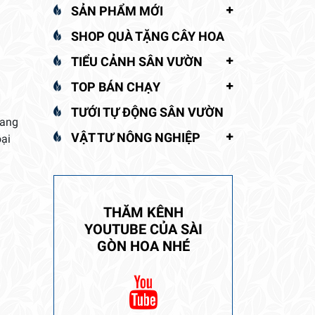
SẢN PHẨM MỚI
SHOP QUÀ TẶNG CÂY HOA
TIỂU CẢNH SÂN VƯỜN
TOP BÁN CHẠY
TƯỚI TỰ ĐỘNG SÂN VƯỜN
mang
VẬT TƯ NÔNG NGHIỆP
oại
THĂM KÊNH
YOUTUBE CỦA SÀI
GÒN HOA NHÉ