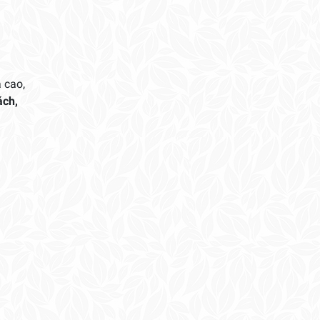
 cao,
ách,